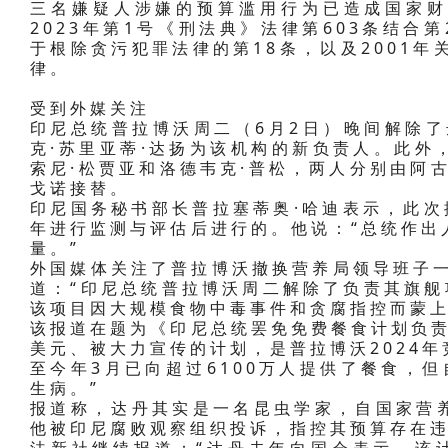
2023年第1号《刑法典》法律第603条结合第
于根除贪污犯罪法律的第18条，以及2001年关
律。
受到外媒关注
印尼总统普拉博沃周二（6月2日）晚间解除了
克·苏里亚蒂·达扬为该机构的新负责人。此外
索尼·松贾亚和洛德韦克·普松，两人分别由阿
戈诺接替。
印尼国务秘书部长普拉塞蒂奥·哈迪表示，此次
年进行监测与评估后进行的。他说：“总统作出
量。”
外国媒体关注了普拉博沃撤换营养局领导班子一
道：“印尼总统普拉博沃周二解除了负责其旗舰
该项目因大规模食物中毒事件和贪腐指控而蒙上
该报道在题为《印尼总统罢免免费餐食计划负责
美元、被大力宣传的计划，是普拉博沃2024
至今年3月已向超过6100万人提供了餐食，
生病。”
报道称，达丹其实是一名昆虫学家，自国家营
他被印尼腐败观察组织投诉，指控其预算存在
法新社继续报道：“达丹去年向国会表示，该计
600多人住院治疗。普拉博沃也承认存在问题