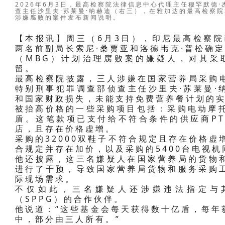
国家营养局前局长达丹·欣达亚纳
【本报讯】周三（6月3日），印尼最高检察院
两名前副局长索尼·桑贾亚和洛德韦克·普松确定为
（MBG）计划治理腐败案的嫌疑人，对其采
留。
最高检察院披露，三人涉嫌在国家营养局采购
特别刑事犯罪调查部侦查主任沙里夫·苏莱曼·
和国家财政损失，未能支持免费营养餐计划的
被抬高价格的一些采购项目包括：采购电动摩托车
盾。这笔款项已支付给不符合条件的供应商PT
店，且存在价格虚增。
采购的32000双鞋子不符合规定且存在价格虚
合规定并存在加价，以及采购的5400台电视
他还披露，这三名嫌疑人在国家营养局的货物和
进行了干预，导致国家营养局货物和服务采购工
际现场需求。
不仅如此，三名嫌疑人还涉嫌违法指定与
（SPPG）的合作伙伴。
他说道：“这些基金会每天获得数十亿盾，每年
中，部分由三人所有。”
三名嫌疑人涉嫌的预算滥用行为已造成国家财