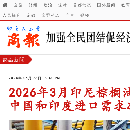
金融
财经
政治
法律
首都动态
国外新闻
教
人民福利
宗教
东盟动态
广告
视频
熱點新聞
2026年 05月 28日 19:40 PM
2026年3月印尼棕
中国和印度进口需求
-