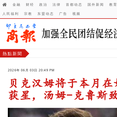
金融
财经
政治
法律
首都动态
国外新闻
教
人民福利
宗教
东盟动态
广告
视频
熱點新聞
2026年 06月 03日 20:49 PM
贝克汉姆将于本月在
获星，汤姆-克鲁斯
-