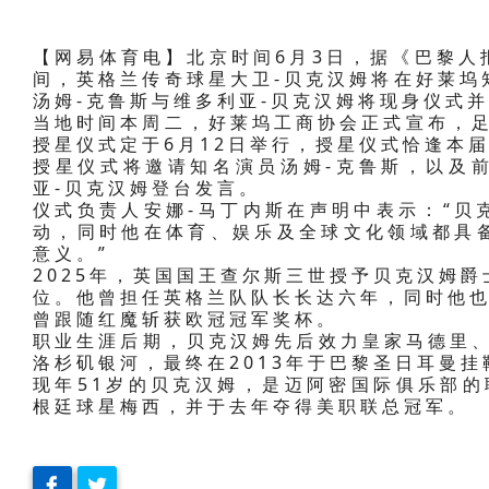
【网易体育电】北京时间6月3日，据《巴黎人
间，英格兰传奇球星大卫-贝克汉姆将在好莱坞
汤姆-克鲁斯与维多利亚-贝克汉姆将现身仪式
当地时间本周二，好莱坞工商协会正式宣布，足
授星仪式定于6月12日举行，授星仪式恰逢本
授星仪式将邀请知名演员汤姆-克鲁斯，以及
亚-贝克汉姆登台发言。
仪式负责人安娜-马丁内斯在声明中表示：“贝
动，同时他在体育、娱乐及全球文化领域都具
意义。”
2025年，英国国王查尔斯三世授予贝克汉姆
位。他曾担任英格兰队队长长达六年，同时他也
曾跟随红魔斩获欧冠冠军奖杯。
职业生涯后期，贝克汉姆先后效力皇家马德里、
洛杉矶银河，最终在2013年于巴黎圣日耳曼挂
现年51岁的贝克汉姆，是迈阿密国际俱乐部的
根廷球星梅西，并于去年夺得美职联总冠军。