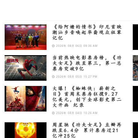
《给阿嬷的情书》印尼首映
潮汕乡音唤起华裔观众祖辈
记忆
2026年 08月 06日 09:36 AM
当前热映电影票房榜，《功
夫女足》跌至第三，第一总
票房突破9亿
2026年 08月 05日 15:27 PM
大爆！《蜘蛛侠：崭新之
日》首周末票房狂揽9.27
亿美元，创下全球影史第二
大开画 纪录
2026年 08月 04日 10:26 AM
周星驰《功夫女足》豆瓣再
跌至6.4分 累计票房过21
亿冲25亿