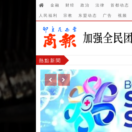
金融
财经
政治
法律
首都动态
人民福利
宗教
东盟动态
广告
视频
熱點新聞