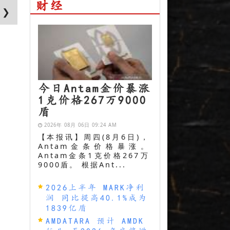
财经
 ❯
今日Antam金价暴涨
1克价格267万9000
盾
2026年 08月 06日 09:24 AM
【本报讯】周四(8月6日)，
Antam金条价格暴涨。
Antam金条1克价格267万
9000盾。 根据Ant...
2026上半年 MARK净利
润 同比提高40.1%成为
1839亿盾
AMDATARA 预计 AMDK