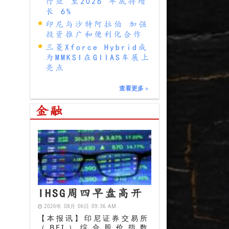
行业 至2026 年底将增
长 6%
印尼与沙特阿拉伯 加强
投资推广和便利化合作
三菱Xforce Hybrid成
为MMKSI在GIIAS车展上
亮点
查看更多
»
金融
IHSG周四早盘高开
2026年 08月 06日 09:36 AM
【本报讯】印尼证券交易所
（BEI）综合股价指数