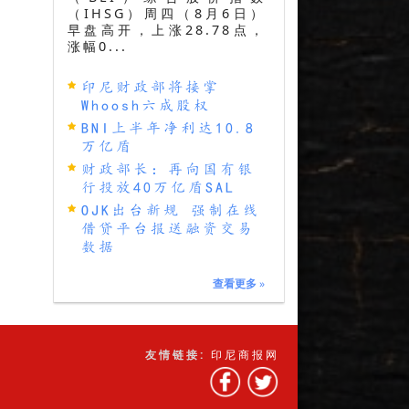
（IHSG）周四（8月6日）
早盘高开，上涨28.78点，
涨幅0...
印尼财政部将接掌
Whoosh六成股权
BNI上半年净利达10.8
万亿盾
财政部长：再向国有银
行投放40万亿盾SAL
OJK出台新规 强制在线
借贷平台报送融资交易
数据
查看更多
»
友情链接:
印尼商报网