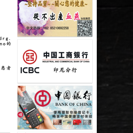
rg.
ono的
湿患者
”