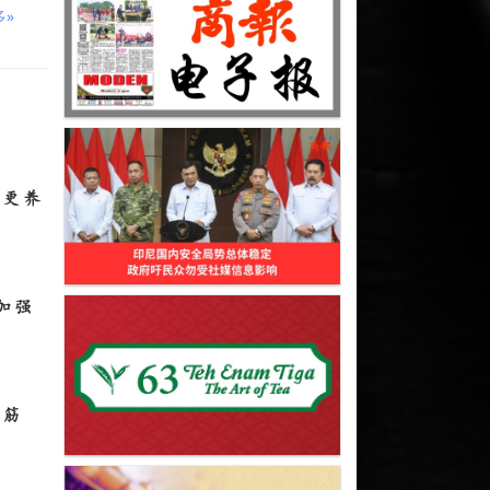
多»
肌
料更养
加强
作
抽筋