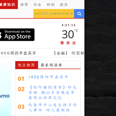
健康知识
体育
社会
特别
娱乐
SELECT LANGUAGE
▼
3:31:13
30
°C
雅加达
盘高开
【金融】 印尼财政部将接掌Whoosh六成股
热文推荐
最多阅读者
01
IHSG周四早盘高开
02
《给阿嬷的情书》印尼
首映 潮汕乡音唤起华
裔观众祖辈记忆
03
伦敦市中心发生持刀伤
人事件 四人遭刺伤