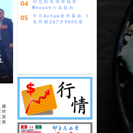
04
印尼财政部将接掌
Whoosh六成股权
05
今日Antam金价暴涨 1
克价格267万9000盾
，越
家对
政策
展再