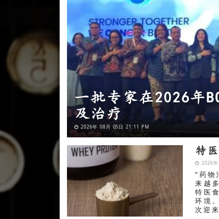
印尼卫生部举办莱梅
转型
2026年 07月 27日 15:25 PM
特
2026年
“药
来越
特医
环境
次迎