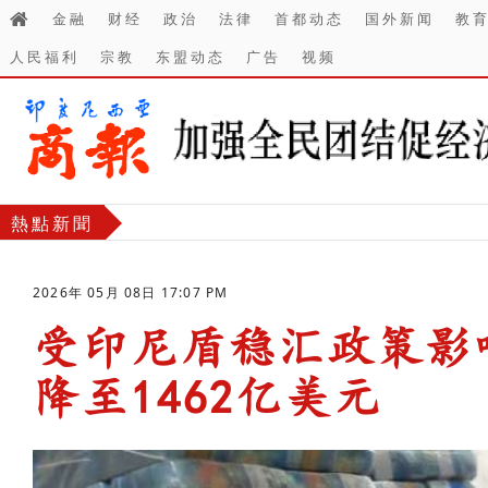
金融
财经
政治
法律
首都动态
国外新闻
教
人民福利
宗教
东盟动态
广告
视频
熱點新聞
2026年 05月 08日 17:07 PM
受印尼盾稳汇政策影
降至1462亿美元
-