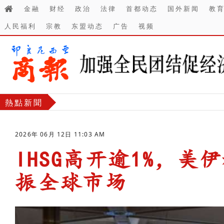
金融
财经
政治
法律
首都动态
国外新闻
教
人民福利
宗教
东盟动态
广告
视频
熱點新聞
2026年 06月 12日 11:03 AM
IHSG高开逾1%，
振全球市场
-