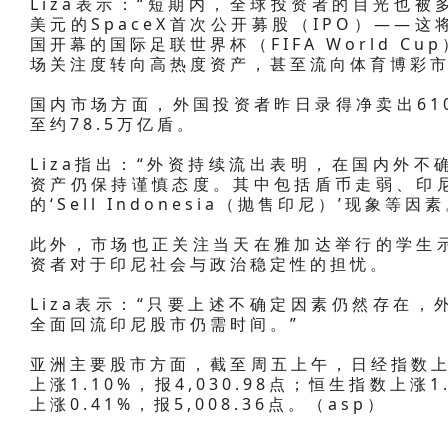
Liza表示：“短期内，全球投资者的目光也被
美元的SpaceX首次公开募股（IPO）——
国开幕的国际足联世界杯（FIFA World 
场关注度转向高热度资产，甚至流向体育博彩市
国内市场方面，外国投资者昨日录得净卖出61
至约78.5万亿盾。
Liza指出：“外资持续流出表明，在国内外
资产仍保持谨慎态度。其中包括盾币走弱、印
的‘Sell Indonesia（抛售印尼）’现象等因素
此外，市场也正关注当天在雅加达举行的学生
资者对于印尼社会与政治稳定性的担忧。
Liza表示：“只要上述不确定因素仍然存在
全面回流印尼股市仍需时间。”
亚洲主要股市方面，截至周五上午，日经指数上涨3
上涨1.10%，报4,030.98点；恒生指数上涨1
上涨0.41%，报5,008.36点。（asp）