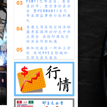
03
PSMTI巴布亚省、查亚
普拉市、查亚普拉县分
会 暨PERWANTI全巴
布亚理监事举行就职典
礼
04
香港大湾区低空经济联
盟考察团拜访印尼中华
总商会 共探印港低空
经济合作新机遇
05
雅加达南区一所私立学
校 发现995支枪械和
色情光盘及毒品