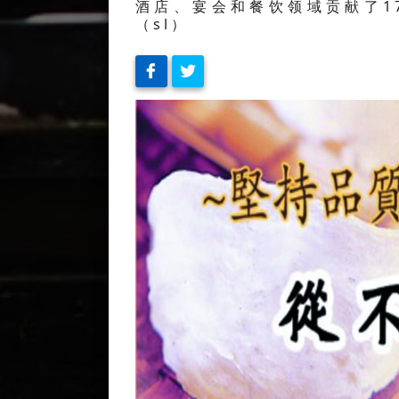
酒店、宴会和餐饮领域贡献了1
（sl）