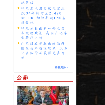
球第四
印尼发电用天然气需求
2034年将增至2,490
BBTUD 加快扩建LNG基
础设施
印尼拟推出新一轮电动
车激励政策 高国产化车
型将获支持
印尼财政部指出燃油补
贴发放不精准现象 认为
让富裕阶层获得更多好
处
查看更多
»
金融