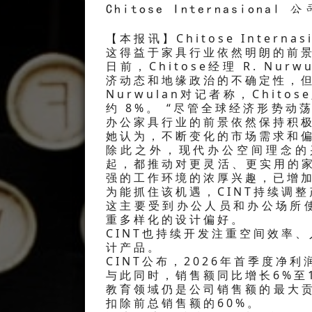
Chitose Internasional 公
【本报讯】Chitose Interna
这得益于家具行业依然明朗的前
日前，Chitose经理 R. Nur
济动态和地缘政治的不确定性，
Nurwulan对记者称，Chit
约 8%。 “尽管全球经济形势动
办公家具行业的前景依然保持积极
她认为，不断变化的市场需求和
除此之外，现代办公空间理念的
起，都推动对更灵活、更实用的
强的工作环境的浓厚兴趣，已增加
为能抓住该机遇，CINT持续调
这主要受到办公人员和办公场所
重多样化的设计偏好。
CINT也持续开发注重空间效率
计产品。
CINT公布，2026年首季度净利
与此同时，销售额同比增长6%至1
教育领域仍是公司销售额的最大贡
扣除前总销售额的60%。