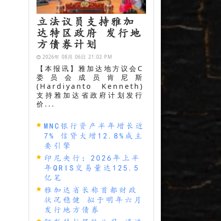
立法议员支持雅加
达特区政府 发行地
方债券计划
2026年 08月 06日 21:02 PM
【本报讯】雅加达地方议会C
委员会成员肯尼斯
(Hardiyanto Kenneth)
支持雅加达省政府计划发行
价...
MNC银行资产半年增长近
7% 信贷大增12.8%成主
要引擎
印尼央行：2026年上半
年QRIS交易量达125.5
亿笔
雅加达省长称首都财政
状况稳健 拟于明年六月
发行地方债券