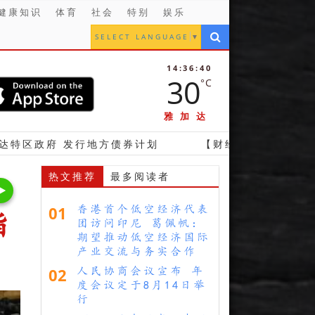
健康知识
体育
社会
特别
娱乐
SELECT LANGUAGE
▼
14:36:42
30
°C
雅加达
发行地方债券计划
【财经】 印尼下调镍矿生产配额 镍
热文推荐
最多阅读者
01
香港首个低空经济代表
指
团访问印尼 葛佩帆：
期望推动低空经济国际
产业交流与务实合作
02
人民协商会议宣布 年
度会议定于8月14日举
行