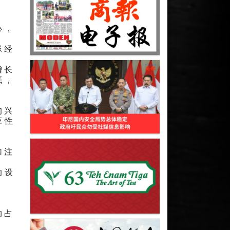
心，
球经
增长
底，
的兴
应性
加注
的设
约占