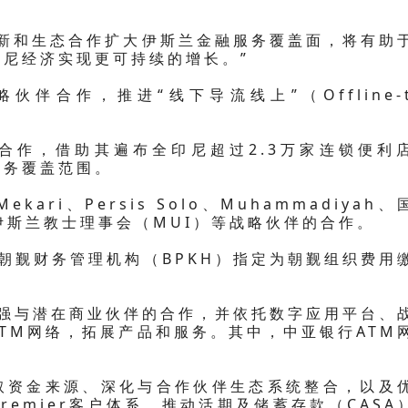
创新和生态合作扩大伊斯兰金融服务覆盖面，将有助
尼经济实现更可持续的增长。”
伴合作，推进“线下导流线上”（Offline-t
开展合作，借助其遍布全印尼超过2.3万家连锁便利
服务覆盖范围。
ari、Persis Solo、Muhammadiyah、
尼伊斯兰教士理事会（MUI）等战略伙伴的合作。
获朝觐财务管理机构（BPKH）指定为朝觐组织费用
加强与潜在商业伙伴的合作，并依托数字应用平台、
TM网络，拓展产品和服务。其中，中亚银行ATM
取资金来源、深化与合作伙伴生态系统整合，以及
Premier客户体系，推动活期及储蓄存款（CASA