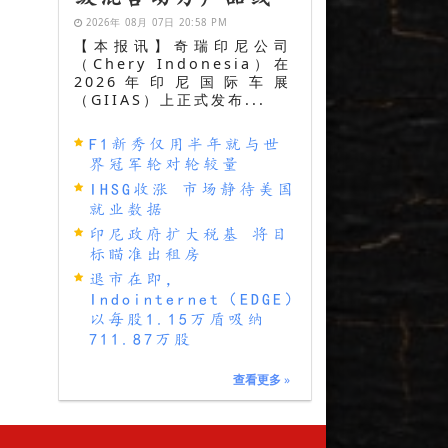
2026年 08月 07日 20:58 PM
【本报讯】奇瑞印尼公司
（Chery Indonesia）在
2026年印尼国际车展
（GIIAS）上正式发布...
F1新秀仅用半年就与世
界冠军轮对轮较量
IHSG收涨 市场静待美国
就业数据
印尼政府扩大税基 将目
标瞄准出租房
退市在即，
Indointernet（EDGE）
以每股1.15万盾吸纳
711.87万股
查看更多
»