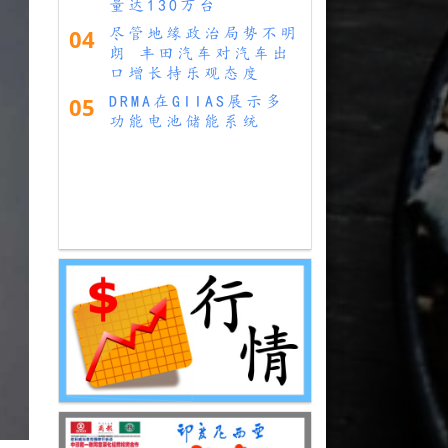
量达130万台
04
尽管地缘政治局势不明
朗 丰田汽车对汽车出
口增长持乐观态度
05
DRMA在GIIAS展示多
功能电池储能系统