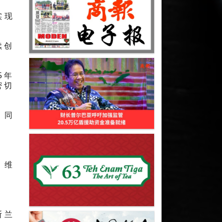
实现
续创
5年
密切
，同
）维
斯兰