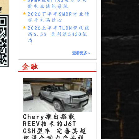
能电池储能系统
2026下半年SMDR对业绩
提升充满信心
2026上半年TLDN营收提
高6.5% 盈利达5430亿
盾
查看更多
»
金融
Chery推出搭载
REEV技术的J6T
CSH型车 完善其超
级混合动力产品线