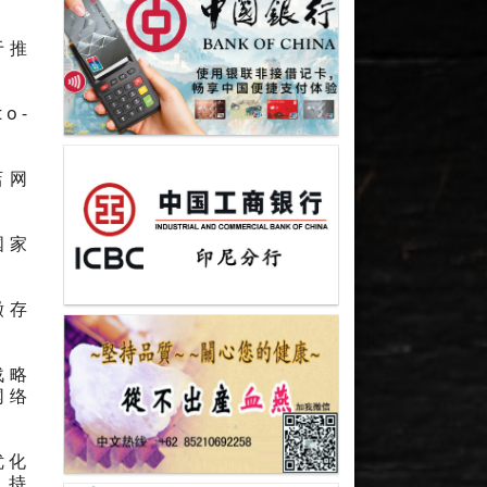
于推
o-
店网
国家
缴存
战略
网络
优化
）持