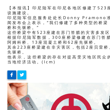
【本报讯】印尼陆军在印尼各地区修建了523
设施建设。
印尼陆军信息服务处处长Donny Pramon
闻发布会上表示，“我们修建了多种类型的桥梁
桥和先驱桥。”
这些桥梁中有523座建在苏门答腊的灾害多发
根据印尼陆军数据，300座桥梁修建在苏门答腊
阿姆科桥、13座混凝土桥和62座先驱桥。
其余223座桥梁建在非灾害区，包括2座贝雷桥
先驱桥。
他表示，这些桥梁的存在对提高受灾地区民众
当地经济活动。(lcm)