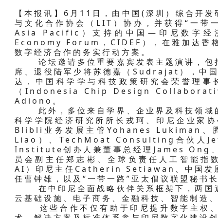
【本报讯】6月11日，由中国(深圳）综合开发
与文化合作协会（LIT）协办，并获得“一带一路”
Asia Pacific）支持的中国—印尼数字经济论坛
Economy Forum，CIDEF），在雅
数字经济合作的务实行动方案。
论坛邀请多位重要嘉宾发表主题演讲，包括
席、退役陆军少将苏德嘉（Sudrajat），
达，中国科学学与科技政策研究会荣誉理事
（Indonesia Chip Design Collabo
Adiono。
此外，多位来自学界、企业界及科技领域的
科学学院经济研究所所长戎珂、印尼企业家协会
Blibli业务发展主管Yohanes Lukim
Liao）、TechMoat Consulting合伙人Jef
Institute创办人兼董事总经理James 
员会副主任郑志彬、全球负责任人工智能指数（Glob
AI）印尼主任Catherin Setiawan
任曹钟雄，以及“一带一路”亚太倡议联盟秘书长St
在中印尼全面战略伙伴关系框架下，两国近
云基础设施、电子商务、金融科技、智能制造
这些合作不仅有助于印尼提升数字主权、
术、解决方案及标准体系参与印尼数字化建设