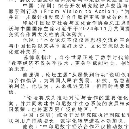
中国（深圳）综合开发研究院智库交流与合
愿景到行动（From Vision to Acti
并进一步探讨推动双方合作取得更实际成效的
印尼中国经济社会与文化合作协会总主席苏
沃与中国国家主席习近平于2024年11月共
交流合作两大支柱的具体落实。
他说：“本次论坛不仅仅是思想交流的平台
与中国长期以来共享友好历史、文化交流以及
化这种关系。”
苏德嘉指出，当今世界正处于数字时代前
“数字经济不仅关乎技术，更关乎赋能社会、创
的未来。”
他强调，论坛主题“从愿景到行动”说明仅有
与合作倡议，为两国人民在贸易、科技、智慧
的利益。他认为，未来机遇无限，但同时需要
信。
“论坛将成为推动对话与合作的重要催化
案，并共同构建中印尼数字生态系统的发展框
国繁荣，也将惠及更广泛的地区。”
中国（深圳）综合开发研究院执行副院长郭
联网用户持续增长，数字化转型进程不断加快
他说：“中印尼数字经济合作不仅推动数字产