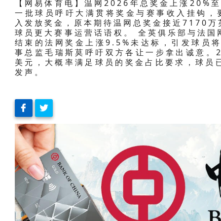
【网易体育电】温网2026年总奖金上涨20%
一批球员呼吁大满贯将奖金与赛事收入挂钩，要
入发放奖金，原本期待温网总奖金接近7170
球员更大赛事运营话语权。 全英俱乐部与法国
结束的法网奖金上涨9.5%未达标，引发球员
事总监毛瑞斯莫呼吁双方各让一步拿出诚意。2
美元，大概率满足球员的奖金占比要求，球员
发声。