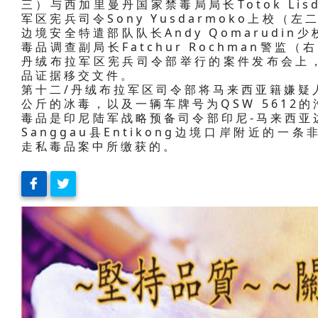
三）与西加里曼丹国家禁毒局局长Totok Lis
军区宪兵司令Sony Yusdarmoko上校
边境安全特遣部队队长Andy Qomarudi
毒品调查副局长Fatchur Rochman警
丹绒布拉军区宪兵司令部举行的案件发布会上
品证据移交文件。
第十二/丹绒布拉军区司令部将马来西亚籍嫌疑人
公斤的冰毒，以及一辆车牌号为QSW 5612
毒品是印尼陆军战略预备司令部印尼-马来西亚
Sanggau县Entikong边境口岸附近的
走私毒品案中所缴获的。