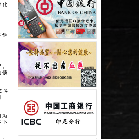
游化
将继
应。
购债
9%
周，
们就
率下