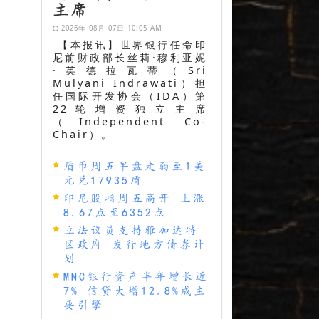
主席
2026年 08月 07日 10:05 AM
【本报讯】世界银行任命印
尼前财政部长丝莉·穆利亚妮
·英德拉瓦蒂（Sri
Mulyani Indrawati）担
任国际开发协会（IDA）第
22轮增资独立主席
（Independent Co-
Chair）。
盾币周五早盘走弱至1美
元兑17935盾
印尼股指周五高开 上涨
8.67点至6352点
立法议员支持雅加达特
区政府 发行地方债券计
划
MNC银行资产半年增长近
7% 信贷大增12.8%成主
要引擎