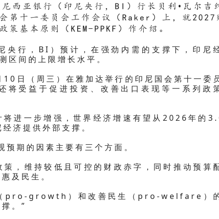
度尼西亚银行（印尼央行，BI）行长贝利•瓦尔吉
第十一委员会工作会议（Raker）上，就2027
策基本原则（KEM-PPKF）作介绍。
尼央行，BI）预计，在强劲内需的支撑下，印尼
%预测区间的上限增长水平。
月10日（周三）在雅加达举行的印尼国会第十一委
还将受益于促进投资、改善出口表现等一系列政
将进一步增强，世界经济增速有望从2026年的3.
印尼经济提供外部支撑。
观预期的因素主要有三个方面。
政策，维持较低且可控的财政赤字，同时推动预算
地惠及民生。
o-growth）和改善民生（pro-welfare）
撑。”