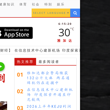
健康知识
体育
社会
特别
娱乐
SELECT LANGUAGE
▼
6:15:21
30
°C
雅加达
信息技术中心建新机场 印度探索开通至印尼航线
【财
热文推荐
最多阅读者
01
雅加达都会警局缴获
到
132公斤大麻 两名通
缉犯仍在追捕中
02
在信息技术中心建新机
场 印度探索开通至印
尼航线
03
2026上半年KEJU利润