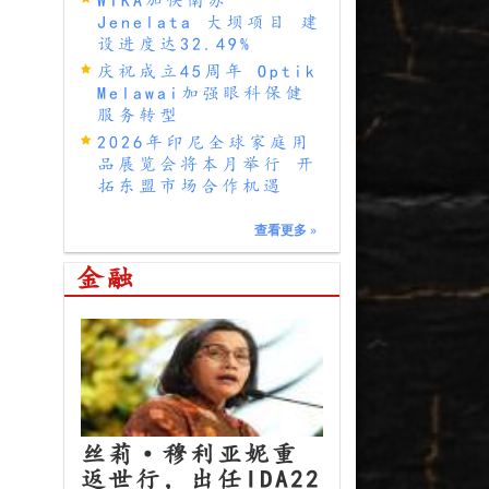
Jenelata 大坝项目 建
设进度达32.49%
庆祝成立45周年 Optik
Melawai加强眼科保健
服务转型
2026年印尼全球家庭用
品展览会将本月举行 开
拓东盟市场合作机遇
查看更多
»
金融
丝莉·穆利亚妮重
返世行，出任IDA22