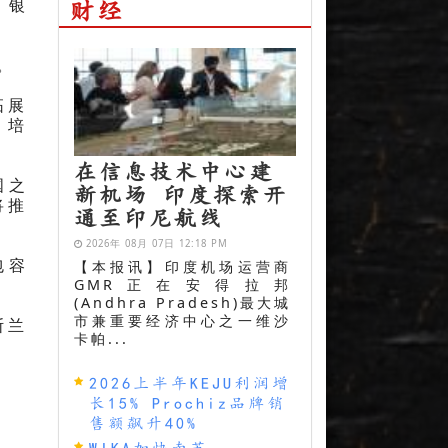
、银
财经
。
拓展
）培
在信息技术中心建
国之
新机场 印度探索开
将推
通至印尼航线
2026年 08月 07日 12:18 PM
包容
【本报讯】印度机场运营商
GMR正在安得拉邦
(Andhra Pradesh)最大城
市兼重要经济中心之一维沙
斯兰
卡帕...
2026上半年KEJU利润增
长15% Prochiz品牌销
售额飙升40%
WIKA加快南苏