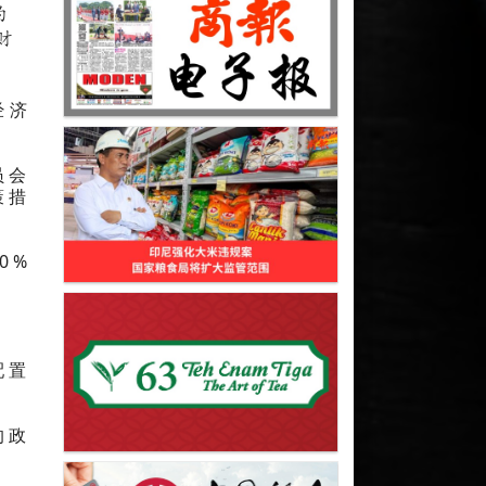
约
财
经济
员会
策措
0%
配置
的政