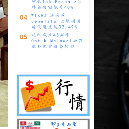
增长15% Prochiz品
牌销售额飙升40%
04
WIKA加快南苏
Jenelata 大坝项目
建设进度达32.49%
05
庆祝成立45周年
Optik Melawai加强
眼科保健服务转型