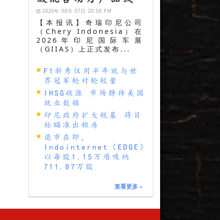
2026年 08月 07日 20:58 PM
【本报讯】奇瑞印尼公司
（Chery Indonesia）在
2026年印尼国际车展
（GIIAS）上正式发布...
F1新秀仅用半年就与世
界冠军轮对轮较量
IHSG收涨 市场静待美国
就业数据
印尼政府扩大税基 将目
标瞄准出租房
退市在即，
Indointernet（EDGE）
以每股1.15万盾吸纳
711.87万股
查看更多
»