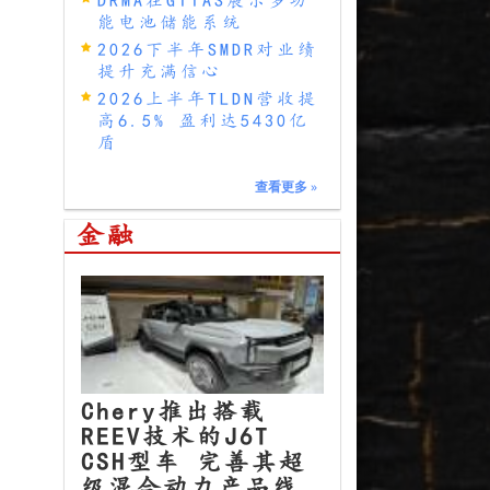
能电池储能系统
2026下半年SMDR对业绩
提升充满信心
2026上半年TLDN营收提
高6.5% 盈利达5430亿
盾
查看更多
»
金融
Chery推出搭载
REEV技术的J6T
CSH型车 完善其超
级混合动力产品线