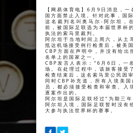
【网易体育电】6月9日消息，
国方面禁止入境。针对此事，国
这名裁判名叫奥马尔-阿尔坦，
前，被国际足联选为本届世界杯
执法的索马里裁判。
阿尔坦于当地时间上周六，从土
抵达机场接受例行检查后，被美国
CBP方面在声明中，并没有给
名单上的国家之一。
CBP发言人表示：“6月6日，
场。在处理过程中，该旅客接受
检查结束后，这名索马里公民因审
同时CBP补充道，所有入境美
员，都必须接受检查和审查。入
逐案作出的。
阿尔坦是国际足联经过“为期三
阿尔坦入境，国际足联暂时没有
大参与执法世界杯的赛事。