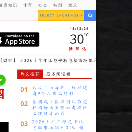
健康知识
体育
社会
特别
娱乐
SELECT LANGUAGE
▼
15:13:30
30
°C
雅加达
26上半年印尼平板电脑市场飙升31% 销量达130万台
热文推荐
最多阅读者
01
台风“白海豚”致福建
国
逾9万人撤离转移
02
泰国成立医疗团队为受
校园枪击案影响者提供
心理健康治疗
03
2026上半年印尼平板
电脑市场飙升31% 销