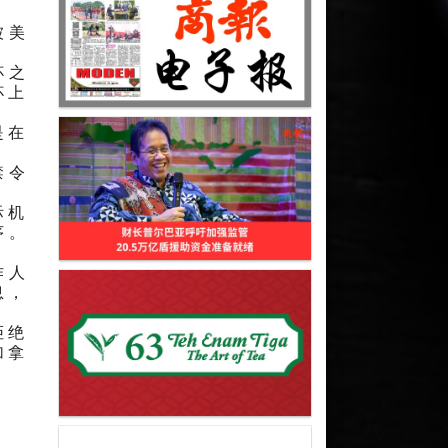
被美
杯之
杯上
是在
禁令
际机
序。
作人
息，
拒绝
加拿