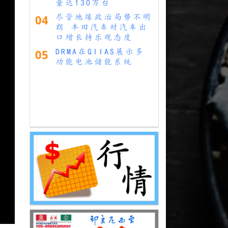
量达130万台
04
尽管地缘政治局势不明
朗 丰田汽车对汽车出
口增长持乐观态度
05
DRMA在GIIAS展示多
功能电池储能系统