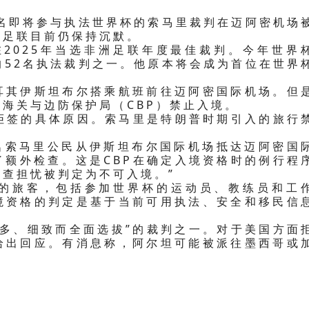
一名即将参与执法世界杯的索马里裁判在迈阿密机场
际足联目前仍保持沉默。
在2025年当选非洲足联年度最佳裁判。今年世界
的52名执法裁判之一。他原本将会成为首位在世界
耳其伊斯坦布尔搭乘航班前往迈阿密国际机场。但
海关与边防保护局（CBP）禁止入境。
出拒签的具体原因。索马里是特朗普时期引入的旅行
一名索马里公民从伊斯坦布尔国际机场抵达迈阿密国
了额外检查。这是CBP在确定入境资格时的例行程
查担忧被判定为不可入境。”
国的旅客，包括参加世界杯的运动员、教练员和工
境资格的判定是基于当前可用执法、安全和移民信
年多、细致而全面选拔”的裁判之一。对于美国方面
给出回应。有消息称，阿尔坦可能被派往墨西哥或