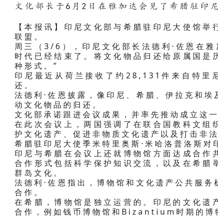
文化部长于6月2日在雅加达会见了希腊驻印
【本报讯】印尼文化部与希腊驻印尼大使馆举
联盟。
周三（3/6），印尼文化部长法德利·佐恩在
时代已经结束了。将文化物品归还给原属国是
种形式。”
印尼最近从荷兰接收了约28,131件来自特
还。
法德利·佐恩披露，像印尼、希腊、伊拉克和埃
动文化物品的归还。
文化部承诺跟进会议成果，并率先推动成立这
在此次会议上，两国强调了在联合国教科文组
护文化遗产、促进非物质文化遗产以及打击非
希腊驻印尼大使季米特里奥斯·米哈洛普洛斯对
印尼与希腊在会议上还就博物馆方面达成合作
合作形式包括科学保护知识交流，以及在希腊
群岛文化。
法德利·佐恩指出，博物馆和文化遗产公共服务
合作。
在希腊，博物馆是独立运营的。印尼的文化遗
合作，例如钱币博物馆和Bizantium时期的博