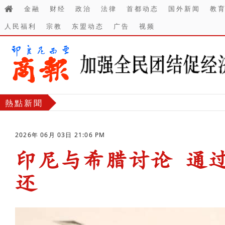
金融
财经
政治
法律
首都动态
国外新闻
教
人民福利
宗教
东盟动态
广告
视频
熱點新聞
2026年 06月 03日 21:06 PM
印尼与希腊讨论 通
还
-