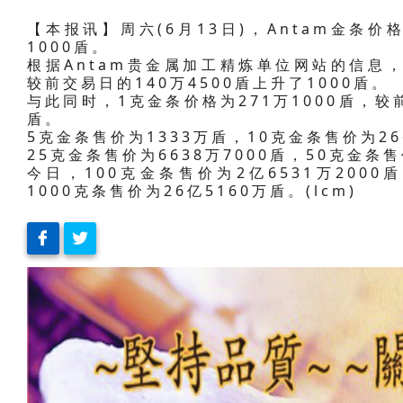
【本报讯】周六(6月13日)，Antam金条价
1000盾。
根据Antam贵金属加工精炼单位网站的信息，今
较前交易日的140万4500盾上升了1000盾。
与此同时，1克金条价格为271万1000盾，较前
盾。
5克金条售价为1333万盾，10克金条售价为26
25克金条售价为6638万7000盾，50克金条售
今日，100克金条售价为2亿6531万2000
1000克条售价为26亿5160万盾。(lcm)