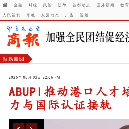
金融
财经
政治
法律
首都动态
国外新闻
教
人民福利
宗教
东盟动态
广告
视频
熱點新聞
2026年 06月 03日 22:06 PM
ABUPI推动港口人
力与国际认证接轨
-