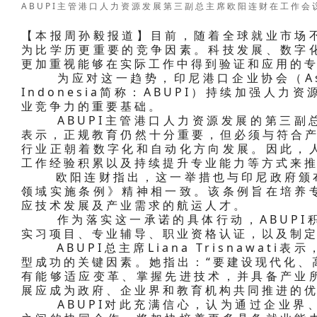
ABUPI主管港口人力资源发展第三副总主席欧阳连财在工作会
【本报周孙毅报道】目前，随着全球就业市场
为比学历更重要的竞争因素。科技发展、数字
更加重视能够在实际工作中得到验证和应用的
为应对这一趋势，印尼港口企业协会（Asosiasi
Indonesia简称：ABUPI）持续加强人
业竞争力的重要基础。
ABUPI主管港口人力资源发展的第三副总主
表示，正规教育仍然十分重要，但必须与符合产
行业正朝着数字化和自动化方向发展。因此，
工作经验积累以及持续提升专业能力等方式来推
欧阳连财指出，这一举措也与印尼政府颁布的
领域实施条例》精神相一致。该条例旨在培养
应技术发展及产业需求的航运人才。
作为落实这一承诺的具体行动，ABUPI积
实习项目、专业辅导、职业资格认证，以及制
ABUPI总主席Liana Trisnawat
型成功的关键因素。她指出：“要建设现代化、
有能够适应变革、掌握先进技术，并具备产业
展应成为政府、企业界和教育机构共同推进的优
ABUPI对此充满信心，认为通过企业界、