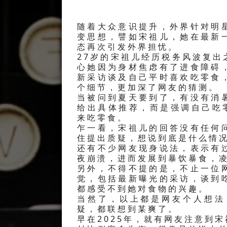
随着大众意识提升，外界针对明
变思想，譬如宋祖儿，她在最新
态再次引发外界担忧。
27岁的宋祖儿经历税务风波复
心她因为身材焦虑有了进食障碍
新采访谈及自己平时喜欢吃零食
个细节，更加深了网友的猜测。
当被问到夏天要到了，有没有消
给出具体推荐，而是强调自己吃
来吃零食。
乍一看，宋祖儿的回答没有任何
住提出质疑，想说到底是什么情
还有不少网友现身说法，表示有
夜崩溃，进而发展到暴饮暴食，
另外，不得不提的是，不止一位
觉，包括最新曝光的采访，谈到
都感受不到她对食物的兴趣。
当然了，以上都是网友个人想法
疑，都联想到某爽了。
早在2025年，就有网友注意到