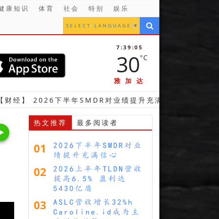
健康知识
体育
社会
特别
娱乐
SELECT LANGUAGE
▼
7:39:06
30
°C
雅加达
026下半年SMDR对业绩提升充满信心
【财经】 20
热文推荐
最多阅读者
01
2026下半年SMDR对业
绩提升充满信心
02
2026上半年TLDN营收
提高6.5% 盈利达
5430亿盾
03
ASLC营收增长32%h
Caroline.id成为主