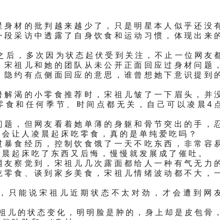
星身材的批判越来越少了，只是明星本人似乎还没
一段采访中透露了自身饮食和运动习惯，体现出来
出之后，多次因为状态起伏受到关注，不止一位网友
，宋祖儿和她的团队从未公开正面回应过身材问题
，隐约有点侧面回应的意思，谁曾想她下意识提到
暑解渴的小零食推荐时，宋祖儿皱了一下眉头，并
零食和任何季节、时间点都无关，自己可以凌晨4
问题，但网友看着她单薄的身躯和骨节突出的手，
况会让人凌晨起床吃零食，真的是单纯爱吃吗？
过暴食经历，控制饮食饿了一天不吃东西，非常容
凌晨起床吃了东西又后悔，慢慢就发展成了催吐。
网友察觉到，宋祖儿几次露面都给人一种有气无力
吃零食、谈到家乡美食，宋祖儿情绪波动都不大，
，只能说宋祖儿近期状态不太对劲，才会遭到网
宋祖儿的状态变化，明明脸是肿的，身上却是皮包骨