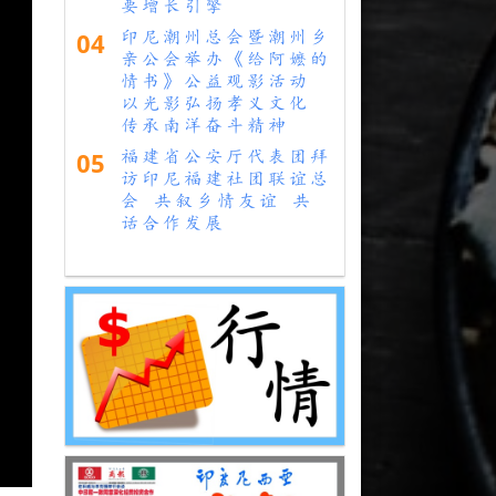
要增长引擎
04
印尼潮州总会暨潮州乡
亲公会举办《给阿嬷的
情书》公益观影活动
以光影弘扬孝义文化
传承南洋奋斗精神
05
福建省公安厅代表团拜
访印尼福建社团联谊总
会 共叙乡情友谊 共
话合作发展