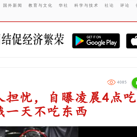
国外新闻
教育与文化
华社
科学与技术
社论
评论
【财经】 2
4085
人担忧，自曝凌晨4点吃
饿一天不吃东西