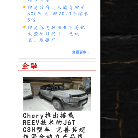
印尼政府大米储备增至
500万吨 较2023年增长
5倍
印尼推进种植业下游化
大型项目实行“先试
点、后推广”
查看更多
»
金融
Chery推出搭载
REEV技术的J6T
CSH型车 完善其超
级混合动力产品线