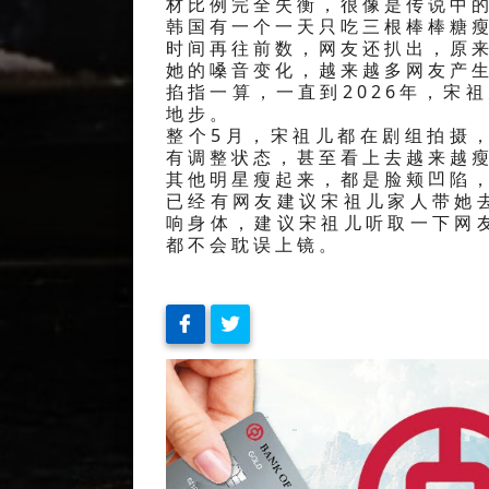
材比例完全失衡，很像是传说中的
韩国有一个一天只吃三根棒棒糖
时间再往前数，网友还扒出，原来
她的嗓音变化，越来越多网友产
掐指一算，一直到2026年，宋
地步。
整个5月，宋祖儿都在剧组拍摄
有调整状态，甚至看上去越来越
其他明星瘦起来，都是脸颊凹陷
已经有网友建议宋祖儿家人带她
响身体，建议宋祖儿听取一下网
都不会耽误上镜。