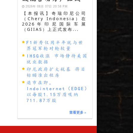
2026年 08月 07日 20:58 PM
【本报讯】奇瑞印尼公司
（Chery Indonesia）在
2026年印尼国际车展
（GIIAS）上正式发布...
F1新秀仅用半年就与世
界冠军轮对轮较量
IHSG收涨 市场静待美国
就业数据
印尼政府扩大税基 将目
标瞄准出租房
退市在即，
Indointernet（EDGE）
以每股1.15万盾吸纳
711.87万股
查看更多
»