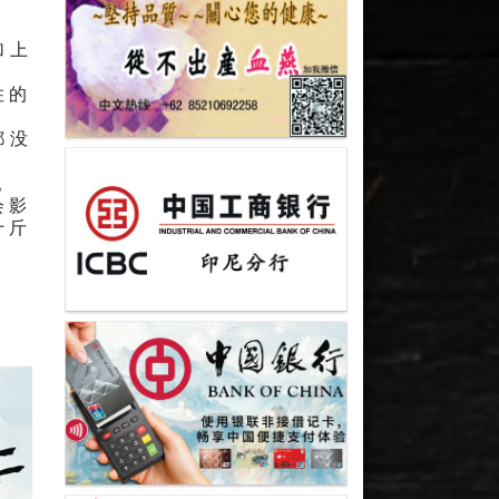
加上
住的
都没
。
会影
十斤