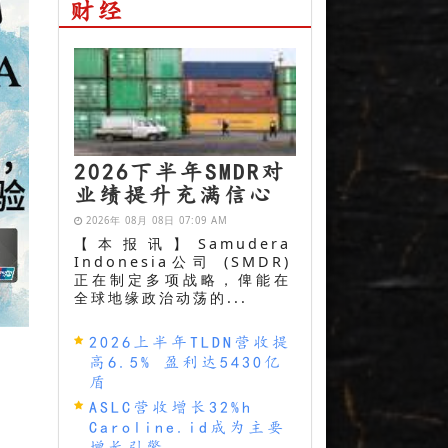
财经
2026下半年SMDR对
业绩提升充满信心
2026年 08月 08日 07:09 AM
【本报讯】Samudera
Indonesia公司 (SMDR)
正在制定多项战略，俾能在
全球地缘政治动荡的...
2026上半年TLDN营收提
高6.5% 盈利达5430亿
盾
ASLC营收增长32%h
Caroline.id成为主要
增长引擎