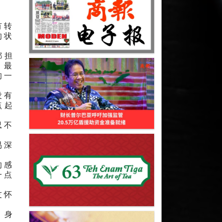
有转
的状
都担
，最
的一
没有
点起
忍不
易深
的感
一点
友怀
，身