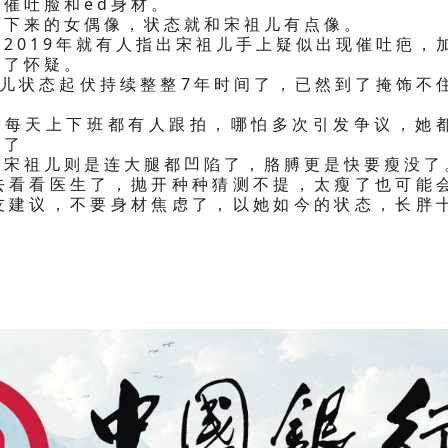
催吐脸和ed身材。
瘦下来的女偶像，状态就和宋祖儿有点像。
2019年就有人指出宋祖儿手上疑似出现催吐疤，
生了怀疑。
祖儿状态起伏持续整整7年时间了，已然到了掩饰不
，每天上下班都有人跟拍，哪怕多次引发争议，她
瘦了
，宋祖儿则是连大腿都凹陷了，胳膊更是快要瘦没了
去看看医生了，抛开种种猜测不提，太瘦了也可能
友建议，不要身材焦虑了，以她如今的状态，长胖