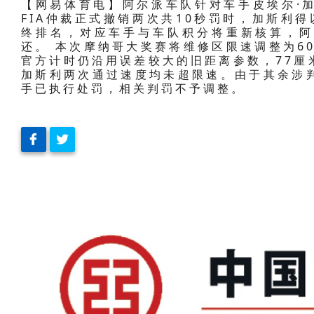
【网易体育电】阿尔派车队针对车手皮埃尔·
FIA仲裁正式撤销两次共10秒罚时，加斯利得
终排名，对应车手与车队积分将重新核算，阿
还。 本次摩纳哥大奖赛将维修区限速调整为60
官方计时仍沿用误差较大的旧距离参数，77厘
加斯利两次通过速度均未超限速。由于其余涉
手已执行处罚，相关判罚不予调整。