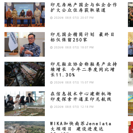
印尼房地产国企与私企合作
扩大公众住房获取渠道
2026年 08月 07日 20:07 PM
印尼国企精简计划 最终目
标仅保留250家
2026年 08月 07日 18:07 PM
印尼鞋业协会称鞋类产业持
续增长 今年二季度同比增
长11.30%
2026年 08月 07日 15:07 PM
在信息技术中心建新机场
印度探索开通至印尼航线
2026年 08月 07日 12:18 PM
WIKA加快南苏Jenelata
大坝项目 建设进度达