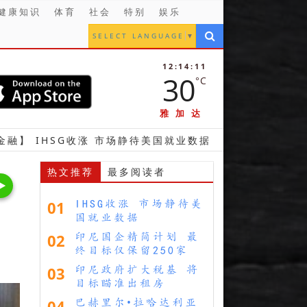
健康知识
体育
社会
特别
娱乐
SELECT LANGUAGE
▼
12:14:12
30
°C
雅加达
G收涨 市场静待美国就业数据
【财经】 印尼国企精简计
热文推荐
最多阅读者
01
IHSG收涨 市场静待美
国就业数据
02
印尼国企精简计划 最
终目标仅保留250家
03
印尼政府扩大税基 将
目标瞄准出租房
04
巴赫里尔•拉哈达利亚