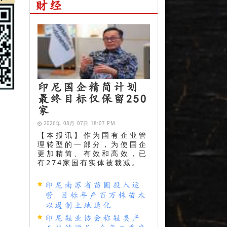
财经
印尼国企精简计划
最终目标仅保留250
家
2026年 08月 07日 18:07 PM
【本报讯】作为国有企业管
理转型的一部分，为使国企
更加精简、有效和高效，已
有274家国有实体被裁减。
印尼南苏省苗圃投入运
营 目标年产百万株苗木
以遏制土地退化
印尼鞋业协会称鞋类产