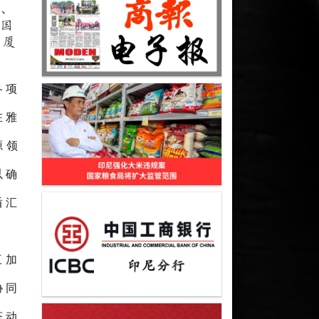
）、
及国
大厦
各项
在雅
源领
以确
盾汇
互加
协同
济动