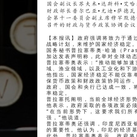
国会副议长苏夫米•达斯科•艾
财政部长普尔巴亚•尤迪•萨德
会第十一委员会副主席穆罕默德
召开的财政与货币政策协调会议
【本报讯】政府强调将致力于通
战略计划，来维护国家经济稳定
国务秘书普拉塞蒂奥·哈迪（Pras
加达发表声明称，此举对全球动
普拉塞蒂奥表示：“推动能够加
域、渔业领域，以及工业化和下游
他指出，国家经济稳定不能仅靠
保货币政策和财政政策协同运作
政府、国会和央行已达成一致，
率稳定。
普拉塞托阐明，当前全球经济形
他表示，政府采取的各项政策必
“在当前形势下，这要求我们所
强，”他说道。
普拉塞蒂奥还强调，印度尼西亚
的重要性。他认为，印尼的经济
此外，普拉塞蒂奥表示，政府将