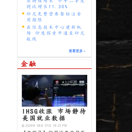
业持续增长 今年二季度
同比增长11.30%
印尼免费营养餐标注食
用期限
在信息技术中心建新机
场 印度探索开通至印尼
航线
查看更多
»
金融
IHSG收涨 市场静待
美国就业数据
2026年 08月 07日 18:25 PM