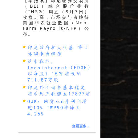
【本报讯】印尼证券交易所
（BEI）综合股价指数
（IHSG）周五（8月7日）
收盘走高，市场参与者静待
美国非农就业数据（Non-
Farm Payrolls/NFP）公
布。
印尼政府扩大税基 将目
标瞄准出租房
退市在即，
Indointernet（EDGE）
以每股1.15万盾吸纳
711.87万股
印尼外汇储备基本稳定
盾币周五收涨至17897盾
OJK：网贷业6月利润增
逾10% TWP90率降至
4.26%
查看更多
»