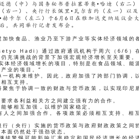
哈迈德（中）与国务秘书普拉塞蒂奥•哈迪（右二
瓦（右一）、央行行长佩里•瓦尔吉约（左一）以
•赫卡尔（左二）于6月6日在雅加达史纳延议会
后，共同举行记者发布会。
过加快食品、渔业乃至下游产业等实体经济领域的
。
etyo Hadi）通过政府通讯机构于周六（6/6）
态仍充满挑战的背景下加强宏观经济增长至关重要。
速实体经济领域增长的项目，特别是在食品领域、能
产业的项目。”
单一机构来维护。因此，政府加强了跨部门协调，
、相互支持。
将聚焦于协调一致的财政与货币政策，以实现印尼
势要求各利益相关方之间建立强有力的合作。
须能够相互加强，以维护国家稳定。
有人之间加强合作。各项政策必须相互支持、相
银行（央行）实施的货币政策与政府财政政策之间
基本面仍然处于强劲状态。
继续警惕可能影响汇率稳定和国民经济增长的经