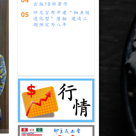
出版10部著作
05
印尼宣布开建“鲉鱼级
进化型”潜艇 建造工
期预定为八年