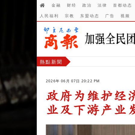
金融
财经
政治
法律
首都动态
人民福利
宗教
东盟动态
广告
视频
熱點新聞
2026年 06月 07日 20:22 PM
政府为维护经
业及下游产业
-