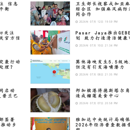
注 信息
卫生部长视察戎加亚
平衡
综合区 加强麻风病防
同合作
2026年 07月 12日 19:59 PM
密切关注
Pasar Jaya推出GEB
关官方信
划 致力打造清洁健康
2026年 07月 10日 21:34 PM
突袭行动
巽他海峡发生5.5级地
处理？
但没有引发海啸潜力
2026年 07月 08日 21:35 PM
同启动
邦加槟港将德斯塔尔角
复普兰巴
造成榴莲美食中心
2026年 07月 07日 20:58 PM
部签署
雅加达中央统计局确
务推动乡
2026年经济普查数据