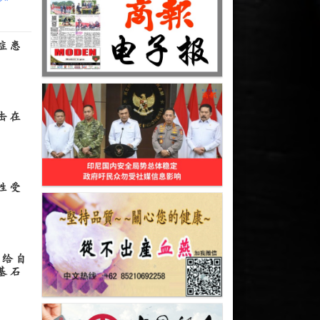
症患
击在
锁
性受
自给自
基石