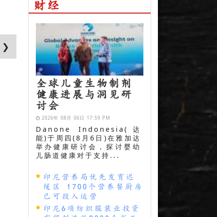
财经
 ❯
全球儿童生物制剂
健康进展与洞见研
讨会
2026年 08月 06日 17:59 PM
Danone Indonesia(达
能)于周四(8月6日)在雅加达
举办健康研讨会，探讨婴幼
儿肠道健康对于支持...
印尼营养局优先发育迟
缓区 1700个营养餐厨房
已可投入运营
印尼6项纺织服装业投资