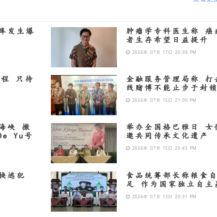
库发生爆
肿瘤学专科医生称 癌
者生存希望日益提升
2026年 07月 17日 20:39 PM
进程 只待
金融服务管理局称 打
线赌博不能止步于封
2026年 07月 15日 21:00 PM
海峡 撤
举办全国格巴雅日 女
De Yu号
邀共同传承文化遗产
2026年 07月 15日 20:45 PM
换逃犯
食品统筹部长称粮食
足 作为国家独立自主
2026年 07月 13日 20:31 PM