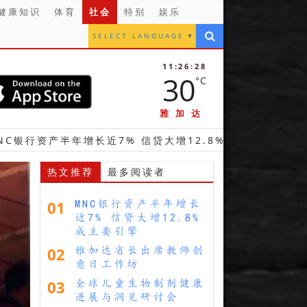
健康知识
体育
社会
特别
娱乐
SELECT LANGUAGE
▼
11:26:30
30
°C
雅加达
年增长近7% 信贷大增12.8%成主要引擎
【财经】
热文推荐
最多阅读者
01
MNC银行资产半年增长
近7% 信贷大增12.8%
成主要引擎
02
雅加达省长出席教师创
意日工作坊
03
全球儿童生物制剂健康
进展与洞见研讨会