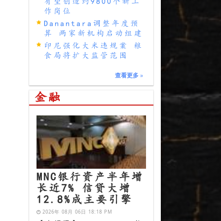
有望创造约9800个新工
作岗位
Danantara调整年度预
算 两家新机构启动组建
印尼强化大米违规案 粮
食局将扩大监管范围
查看更多
»
金融
MNC银行资产半年增
长近7% 信贷大增
12.8%成主要引擎
2026年 08月 06日 18:18 PM