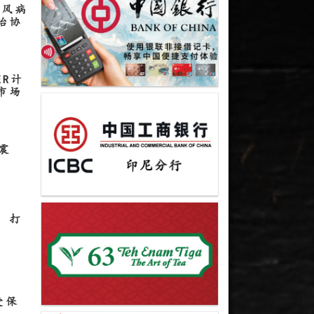
麻风病
治协
ER计
市场
震
 打
保
受保