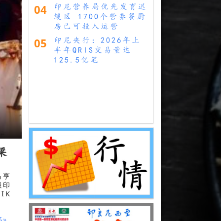
04
印尼营养局优先发育迟
缓区 1700个营养餐厨
房已可投入运营
05
印尼央行：2026年上
半年QRIS交易量达
125.5亿笔
梁
马亨
强印
IK
多»