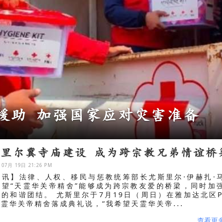
顷 布罗莫部分旅游通道关闭
斯里尔冀寺庙建设 成为跨宗教兄弟情谊桥
 07月 19日 21:26 PM
报讯】法律、人权、移民与惩教统筹部长尤斯里尔·伊赫扎·
希望“天霊华关帝精舍”能够成为跨宗教友爱的桥梁，同时加
的和谐团结。 尤斯里尔于7月19日（周日）在雅加达北区P
霊华关帝精舍落成典礼说，“我希望天霊华关帝...
查看更