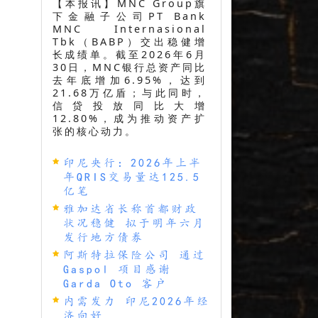
【本报讯】MNC Group旗
下金融子公司PT Bank
MNC Internasional
Tbk（BABP）交出稳健增
长成绩单。截至2026年6月
30日，MNC银行总资产同比
去年底增加6.95%，达到
21.68万亿盾；与此同时，
信贷投放同比大增
12.80%，成为推动资产扩
张的核心动力。
印尼央行：2026年上半
年QRIS交易量达125.5
亿笔
雅加达省长称首都财政
状况稳健 拟于明年六月
发行地方债券
阿斯特拉保险公司 通过
Gaspol 项目感谢
Garda Oto 客户
内需发力 印尼2026年经
济向好