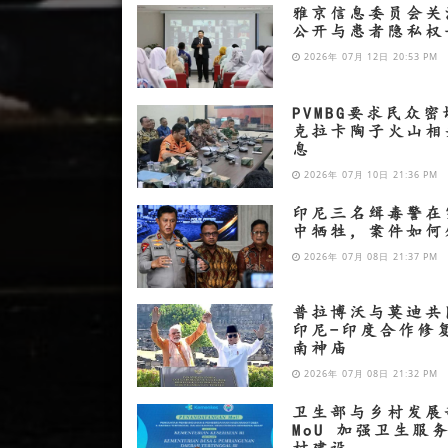
雅京信息委员会关
公开与患者隐私权
2026年 07月 12日 20:53 PM
PVMBG要求民众
克拉卡陶子火山相
息
2026年 07月 10日 21:36 PM
印尼三名缉毒警在
中牺牲，案件如何
2026年 07月 08日 21:37 PM
普拉博沃与莫迪共
印尼-印度合作修
南神庙
2026年 07月 08日 21:32 PM
卫生部与乡村发展
MoU 加强卫生服