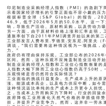
印尼制造业采购经理人指数（PMI）的急剧下
示着国家经济增长的引擎正面临不容小觑的压
根据标普全球（S&P Global）的报告，
46.9，低于2026年5月的50.0水平。
响，导致生产活动、原材料采购，以及劳动力
另一方面，由于原材料价格上涨和汇率走弱，
通胀率创下自2011年PMI调查开始以来的第
工业部发言人费布里.亨德里.安东尼.阿里夫（Febri
调说，“我们需要将这种情况视为一项挑战，
力。”
政府仍有理由保持乐观。工业部公布的2026年
区间。然而，这种乐观不应掩盖制造业活动开
制造业采购经理人指数和工业信心指数衡量的
人指数大幅下降而工业信心指数仍高于50时，
乐观情绪是否仍然符合实际情况？
工业面临的挑战日益复杂。生产成本上升的原
涨、能源成本高企，以及电力供应中断，如今
这种情况远比单纯的生产成本上升更令人担忧
之，当成本上升而购买力下降时，行业的回旋
政府降低工业用液化天然气价格的举措值得赞
担，并提升产业竞争力。然而，这并非一劳永