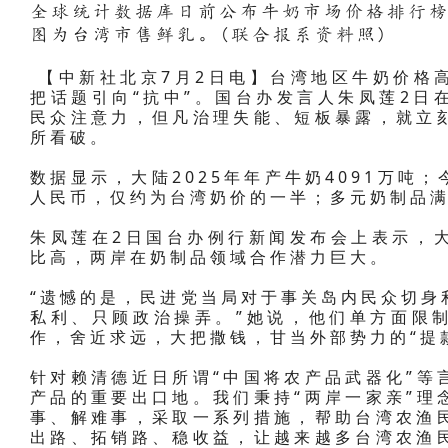
全球统计数据库日前公布牛奶市场价格排行
图为台湾市售鲜乳。(联合报系资料照)
【中新社北京7月2日电】台湾地区牛奶价格
把话题引向“抗中”。国台办发言人朱凤莲2日
民众注意力，但凡治理失能、短板暴露，就立刻
所看破。
数据显示，大陆2025年年产牛奶4091万吨；
人民币，仅约为台湾奶价的一半；多元奶制品
朱凤莲在2日国台办例行新闻发布会上表示，
比高，两岸在奶制品领域合作潜力巨大。
“遗憾的是，民进党当局对于事关岛内民众切身
私利、只顾政治操弄。”她说，他们单方面限
作，舍近求远，大把撒钱，甘当外部势力的“提
针对赖清德近日所谓“中国将农产品武器化”等
产品的重要出口地。我们秉持“两岸一家亲”理
事、解难事，采取一系列措施，帮助台湾农渔
出路、拓销路、稳收益，让越来越多台湾农渔