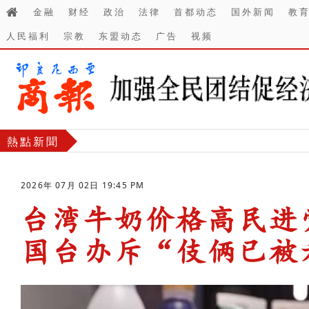
金融
财经
政治
法律
首都动态
国外新闻
教
人民福利
宗教
东盟动态
广告
视频
熱點新聞
2026年 07月 02日 19:45 PM
台湾牛奶价格高民进
国台办斥“伎俩已被
-