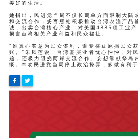
美好的生活。
她指出，民进党当局不仅长期单方面限制大陆
和交流合作，扬言惩处积极推动台湾农渔产品
诚，出卖台湾核心产业，对美国4885项工业产
损害台湾相关产业利益和民众福祉。
“谁真心实意为民众谋利，谁专横跋扈挡民众
账。”朱凤莲说，台湾基层业者忧心忡忡，对
题，还极力阻挠两岸交流合作、妄想靠献祭岛
慨。奉劝民进党当局停止政治操弄，多做有利