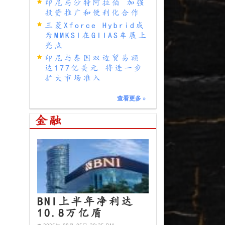
印尼与沙特阿拉伯 加强
投资推广和便利化合作
三菱Xforce Hybrid成
为MMKSI在GIIAS车展上
亮点
印尼与泰国双边贸易额
达177亿美元 将进一步
扩大市场准入
查看更多
»
金融
BNI上半年净利达
10.8万亿盾