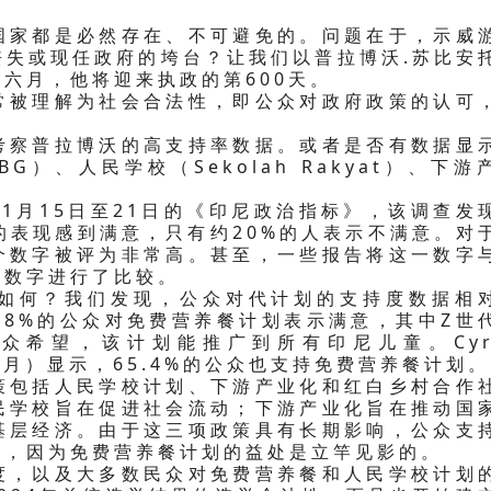
国家都是必然存在、不可避免的。问题在于，示威
丧失或现任政府的垮台？让我们以普拉博沃.苏比安
六月，他将迎来执政的第600天。
常被理解为社会合法性，即公众对政府政策的认可
考察普拉博沃的高支持率数据。或者是否有数据显
）、人民学校（Sekolah Rakyat）、下游
？
自1月15日至21日的《印尼政治指标》，该调查发
统的表现感到满意，只有约20%的人表示不满意。对
个数字被评为非常高。甚至，一些报告将这一数字
的数字进行了比较。
如何？我们发现，公众对代计划的支持度数据相
.8%的公众对免费营养餐计划表示满意，其中Z世
众希望，该计划能推广到所有印尼儿童。Cyr
年4月）显示，65.4%的公众也支持免费营养餐计划。
策包括人民学校计划、下游产业化和红白乡村合作
民学校旨在促进社会流动；下游产业化旨在推动国
基层经济。由于这三项政策具有长期影响，公众支
慢，因为免费营养餐计划的益处是立竿见影的。
度，以及大多数民众对免费营养餐和人民学校计划