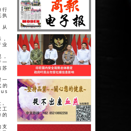
游行
托执
，从
示，
产业
现，
于一
与苏
对一
代的
us
社。
家工
持的
的支