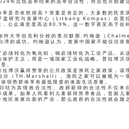
024年总统选举结果的选举合法性，而且也开始建
持率是否依然很高？答案是肯定的，大多数的民意
研究与发展中心（Litbang Kompas）在普
，公众满意度高达80.9%。这一数字甚至高于佐
州大学伯克利分校的查尔默斯.约翰逊（Chalme
国和台湾的成功。约翰逊认为，发展中国家不能仅仅依
矿必须转化为氧化铝，铜必须转化为工业产品。从
的保护主义，而是一项国家工业化战略。普拉博沃
接受。
普拉博沃赢得赞誉的公共政策是渔民之家政策，该
（TH.Marshall）。渔民之家可以被视为一
确保弱势群体享有最低限度的体面生活质量。
归结为其绩效合法性。政府获得的合法性不仅来
际成果。如果人民看到儿童获得营养食品，贫困儿
个地区发展出新的产业，那么政府的合法性就会随