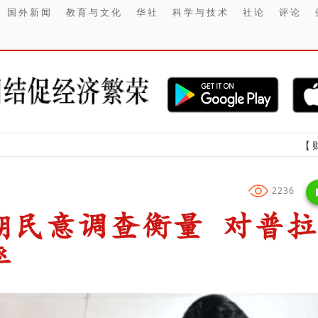
国外新闻
教育与文化
华社
科学与技术
社论
评论
【财经】 2026
2236
期民意调查衡量 对普拉
率