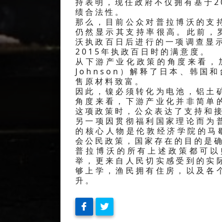
持表明，现任政府不仅拥有基于2
绩合法性。
那么，目前公众对普拉博沃的支
仍然显示其支持率很高。此前，罗盘
沃执政百日后进行的一项调查显示
2015年执政百日时的满意度。
从下游产业化政策的角度来看，加
Johnson）解释了日本、韩
售原材料致富。
因此，镍必须转化为电池，铝土
角度来看，下游产业化并非简单
这项政策时，公众表达了支持和
另一项因贯彻福利国家理论而为
的核心人物是伦敦经济学院的马歇尔
会公民政策，国家存在的目的是
普拉博沃的所有上述政策都可以
举，更来自人民切实感受到的实
够上学，渔民拥有住房，以及各
升。