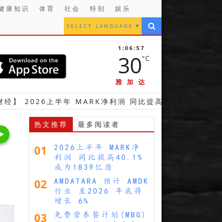
健康知识
体育
社会
特别
娱乐
SELECT LANGUAGE
▼
1:06:58
30
°C
雅加达
上半年 MARK净利润 同比提高40.1%成为1839亿盾
热文推荐
最多阅读者
01
2026上半年 MARK净
利润 同比提高40.1%
成为1839亿盾
02
AMDATARA 预计 AMDK
行业 至2026 年底将
增长 6%
03
免费营养餐计划(MBG)