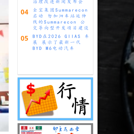
治理改进新闻发布会
04
全宝集团Summarecon
启动 勿加泗车站延伸
线的Summarecon 公
交导向型开发项目建设
05
BYD在2026 GIIAS 车
展 展示了最新一代
BYD M6电动汽车