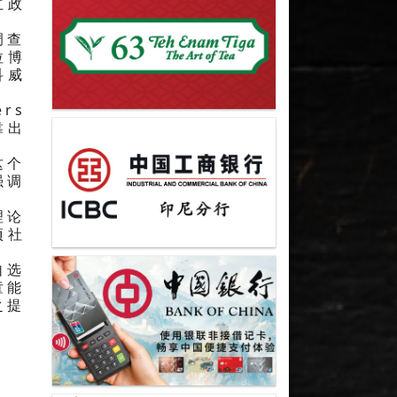
立政
调查
拉博
科威
rs
靠出
这个
强调
理论
项社
自选
童能
之提