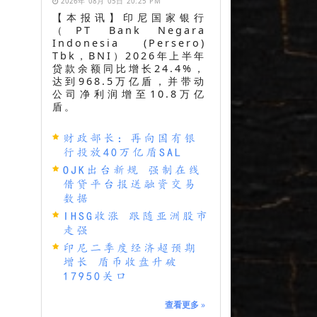
2026年 08月 05日 20:25 PM
【本报讯】印尼国家银行
（PT Bank Negara
Indonesia (Persero)
Tbk，BNI）2026年上半年
贷款余额同比增长24.4%，
达到968.5万亿盾，并带动
公司净利润增至10.8万亿
盾。
财政部长：再向国有银
行投放40万亿盾SAL
OJK出台新规 强制在线
借贷平台报送融资交易
数据
IHSG收涨 跟随亚洲股市
走强
印尼二季度经济超预期
增长 盾币收盘升破
17950关口
查看更多
»