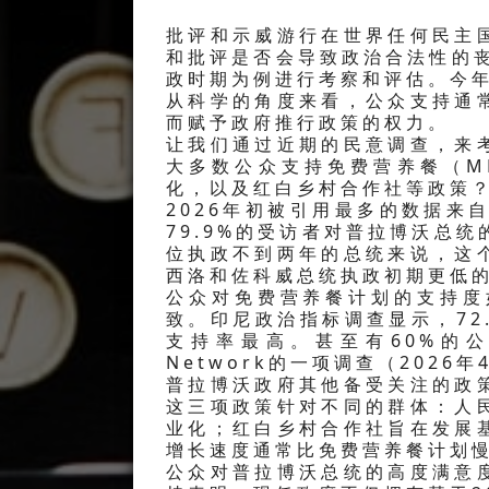
批评和示威游行在世界任何民主
和批评是否会导致政治合法性的
政时期为例进行考察和评估。今年
从科学的角度来看，公众支持通
而赋予政府推行政策的权力。
让我们通过近期的民意调查，来
大多数公众支持免费营养餐（MBG
化，以及红白乡村合作社等政策
2026年初被引用最多的数据来
79.9%的受访者对普拉博沃总
位执政不到两年的总统来说，这
西洛和佐科威总统执政初期更低
公众对免费营养餐计划的支持度
致。印尼政治指标调查显示，72
支持率最高。甚至有60%的公
Network的一项调查（2026
普拉博沃政府其他备受关注的政
这三项政策针对不同的群体：人
业化；红白乡村合作社旨在发展
增长速度通常比免费营养餐计划
公众对普拉博沃总统的高度满意