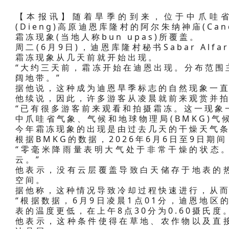
【本报讯】随着旱季的到来，位于中爪哇省班加内
(Dieng)高原迪恩库隆村的阿尔朱纳神庙(Can
霜冻现象(当地人称bun upas)所覆盖。
周二(6月9日)，迪恩库隆村秘书Sabar Al
霜冻现象从几天前就开始出现。
“大约三天前，霜冻开始在迪恩出现。分布范围
阔地带。”
据他说，这种成为迪恩旱季标志的自然现象一
他续说，因此，许多游客从凌晨就前来观赏并
“已有很多游客前来观看和拍摄霜冻。这一现象
中爪哇省气象、气候和地球物理局(BMKG)气候站负
今年霜冻现象的出现是由过去几天的干燥天气
根据BMKG的数据，2026年6月6日至9日
“零毫米降雨量表明大气处于非常干燥的状态
云。”
他表示，没有云层覆盖导致白天储存于地表的
空间。
据他称，这种情况导致冷却过程快速进行，从
“根据数据，6月9日凌晨1点01分，迪恩地区
表的温度更低，在上午8点30分为0.60摄氏度
他表示，这种条件使得在草地、农作物以及直