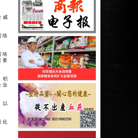
全威
网络
网络
重要
）积
企业
，以
强化