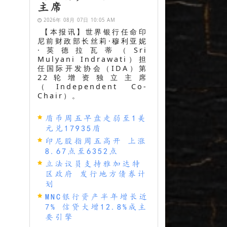
主席
2026年 08月 07日 10:05 AM
【本报讯】世界银行任命印
尼前财政部长丝莉·穆利亚妮
·英德拉瓦蒂（Sri
Mulyani Indrawati）担
任国际开发协会（IDA）第
22轮增资独立主席
（Independent Co-
Chair）。
盾币周五早盘走弱至1美
元兑17935盾
印尼股指周五高开 上涨
8.67点至6352点
立法议员支持雅加达特
区政府 发行地方债券计
划
MNC银行资产半年增长近
7% 信贷大增12.8%成主
要引擎