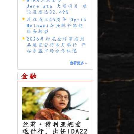
Jenelata 大坝项目 建
设进度达32.49%
庆祝成立45周年 Optik
Melawai加强眼科保健
服务转型
2026年印尼全球家庭用
品展览会将本月举行 开
拓东盟市场合作机遇
查看更多
»
金融
丝莉·穆利亚妮重
返世行，出任IDA22