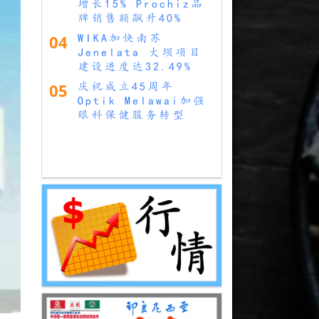
增长15% Prochiz品
牌销售额飙升40%
04
WIKA加快南苏
Jenelata 大坝项目
建设进度达32.49%
05
庆祝成立45周年
Optik Melawai加强
眼科保健服务转型