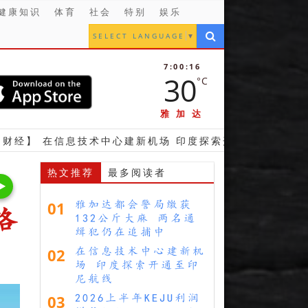
健康知识
体育
社会
特别
娱乐
SELECT LANGUAGE
▼
7:00:18
30
°C
雅加达
息技术中心建新机场 印度探索开通至印尼航线
【财经
热文推荐
最多阅读者
01
雅加达都会警局缴获
络
132公斤大麻 两名通
缉犯仍在追捕中
02
在信息技术中心建新机
场 印度探索开通至印
尼航线
03
2026上半年KEJU利润