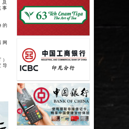
）及
监事
胁的
遇网
T）
宣导