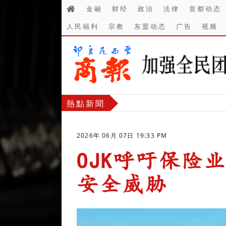
金融
财经
政治
法律
首都动态
人民福利
宗教
东盟动态
广告
视频
熱點新聞
2026年 06月 07日 19:33 PM
OJK呼吁保险
安全威胁
-