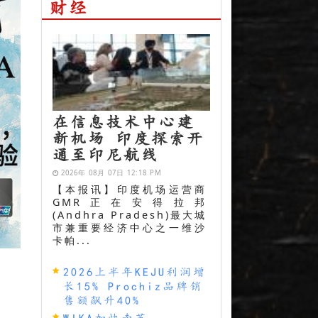
财经
在信息技术中心建
新机场 印度探索开
通至印尼航线
2026年 08月 07日 12:18 PM
【本报讯】印度机场运营商
GMR正在安得拉邦
(Andhra Pradesh)最大城
市兼重要经济中心之一维沙
卡帕...
2026上半年KEJU利润增
长15% Prochiz品牌销
售额飙升40%
WIKA加快南苏