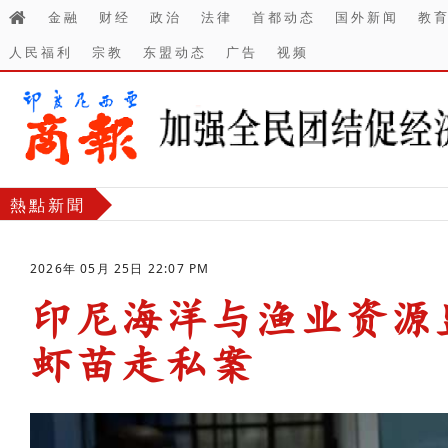
金融
财经
政治
法律
首都动态
国外新闻
教
人民福利
宗教
东盟动态
广告
视频
熱點新聞
2026年 05月 25日 22:07 PM
印尼海洋与渔业资源
虾苗走私案
-