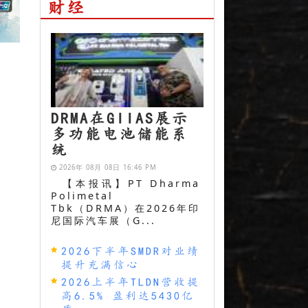
财经
DRMA在GIIAS展示
多功能电池储能系
统
2026年 08月 08日 16:46 PM
【本报讯】PT Dharma
Polimetal
Tbk（DRMA）在2026年印
尼国际汽车展（G...
2026下半年SMDR对业绩
提升充满信心
2026上半年TLDN营收提
高6.5% 盈利达5430亿