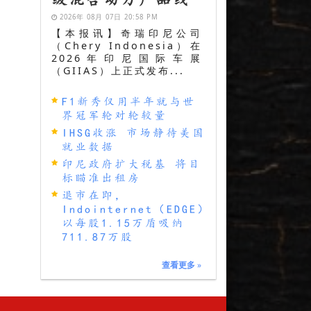
2026年 08月 07日 20:58 PM
【本报讯】奇瑞印尼公司
（Chery Indonesia）在
2026年印尼国际车展
（GIIAS）上正式发布...
F1新秀仅用半年就与世
界冠军轮对轮较量
IHSG收涨 市场静待美国
就业数据
印尼政府扩大税基 将目
标瞄准出租房
退市在即，
Indointernet（EDGE）
以每股1.15万盾吸纳
711.87万股
查看更多
»