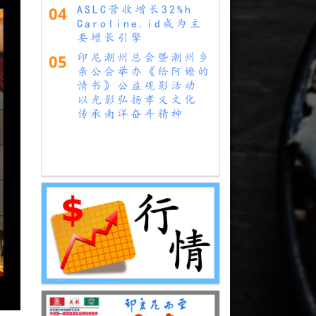
04
ASLC营收增长32%h
Caroline.id成为主
要增长引擎
05
印尼潮州总会暨潮州乡
亲公会举办《给阿嬷的
情书》公益观影活动
以光影弘扬孝义文化
传承南洋奋斗精神