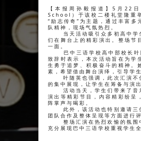
【本报周孙毅报道】5月22日上午
School）于该校二楼礼堂隆重
“励志传奇”为主题，通过丰富
队精神，现场气氛热烈。
当天活动吸引众多初高中学生
们在舞台上的精彩演出。整场节
一面。
巴中三语学校高中部校长叶随英（Dra
致辞时表示，本次活动旨在为学
生勇于追梦、积极奋斗的精神。
素，希望借由舞台演绎，引导学
叶随英也强调，此次汇演不仅
的集中展现，让学生在筹备与演
活动当天，学生们带来了音乐
演出等精彩节目，内容精彩纷呈
阵掌声与喝彩。
此外，该活动也特别邀请三位
团队合作及整体呈现等方面进行
整场汇演在热烈欢愉的氛围中
充分展现巴中三语学校重视学生