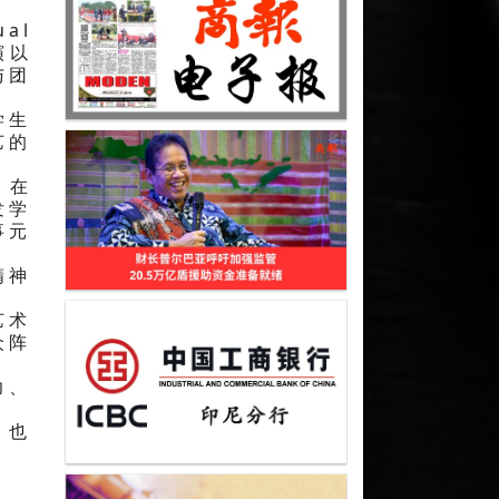
al
演以
与团
学生
艺的
）在
发学
事元
精神
艺术
众阵
力、
，也