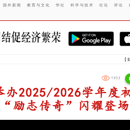
国外新闻
教育与文化
华社
科学与技术
社论
评论
【财经】 DRM
1953
2025/2026学年度
 “励志传奇”闪耀登场