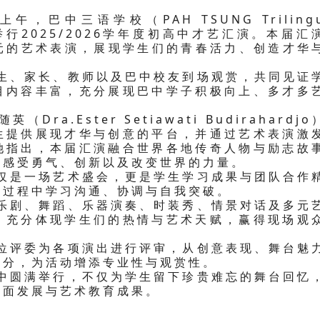
，巴中三语学校（PAH TSUNG Trilingu
举行2025/2026学年度初高中才艺汇演。本届汇
多元的艺术表演，展现学生们的青春活力、创造才华
、家长、教师以及巴中校友到场观赏，共同见证
目内容丰富，充分展现巴中学子积极向上、多才多
.Ester Setiawati Budirahardjo
生提供展现才华与创意的平台，并通过艺术表演激
她指出，本届汇演融合世界各地传奇人物与励志故
生感受勇气、创新以及改变世界的力量。
是一场艺术盛会，更是学生学习成果与团队合作
出过程中学习沟通、协调与自我突破。
剧、舞蹈、乐器演奏、时装秀、情景对话及多元
，充分体现学生们的热情与艺术天赋，赢得现场观
评委为各项演出进行评审，从创意表现、舞台魅
评分，为活动增添专业性与观赏性。
圆满举行，不仅为学生留下珍贵难忘的舞台回忆
全面发展与艺术教育成果。