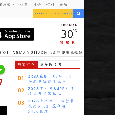
健康知识
体育
社会
特别
娱乐
SELECT LANGUAGE
▼
10:16:47
30
°C
雅加达
A在GIIAS展示多功能电池储能系统
【财经】 2026
热文推荐
最多阅读者
01
DRMA在GIIAS展示多
初
功能电池储能系统
02
2026下半年SMDR对业
绩提升充满信心
03
2026上半年TLDN营收
提高6.5% 盈利达
5430亿盾