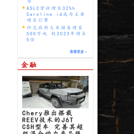
盾
ASLC营收增长32%h
Caroline.id成为主要
增长引擎
印尼政府大米储备增至
500万吨 较2023年增长
5倍
查看更多
»
金融
Chery推出搭载
REEV技术的J6T
CSH型车 完善其超
级混合动力产品线