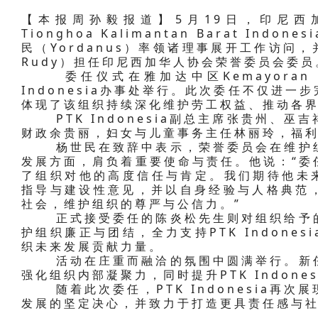
【本报周孙毅报道】5月19日，印尼西加里
Tionghoa Kalimantan Barat Indo
民（Yordanus）率领诸理事展开工作访问，
Rudy）担任印尼西加华人协会荣誉委员会委员
委任仪式在雅加达中区Kemayoran MGK
Indonesia办事处举行。此次委任不仅进一步完
体现了该组织持续深化维护劳工权益、推动各
PTK Indonesia副总主席张贵州、巫
财政余贵丽，妇女与儿童事务主任林丽玲，福
杨世民在致辞中表示，荣誉委员会在维护组
发展方面，肩负着重要使命与责任。他说：“委
了组织对他的高度信任与肯定。我们期待他未来能够
指导与建设性意见，并以自身经验与人格典范
社会，维护组织的尊严与公信力。”
正式接受委任的陈炎松先生则对组织给予的
护组织廉正与团结，全力支持PTK Indone
织未来发展贡献力量。
活动在庄重而融洽的氛围中圆满举行。新任
强化组织内部凝聚力，同时提升PTK Indon
随着此次委任，PTK Indonesia再次
发展的坚定决心，并致力于打造更具责任感与