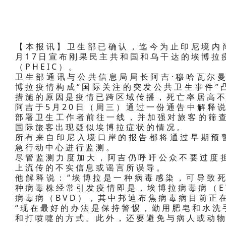
【本报讯】卫生部已确认，迄今为止印尼境内
月17日宣布刚果民主共和国和乌干达的埃博拉
（PHEIC）。
卫生部通讯与公共信息局局长阿吉·穆哈瓦尔曼（A
博拉疫情构成“国际关注的突发公共卫生事件”
措施的原因是疫情已跨区域传播，死亡率居高
阿吉于5月20日（周三）通过一份通告中解释
部署卫生工作者前往一线，并加强对旅客的筛查
国际旅客出现疑似埃博拉症状的情况。
所有来自印尼入境口岸的报告都将通过早期预警
急行动中心进行监测。
尽管监测力度加大，阿吉仍呼吁公众不要过度
上流传的不实信息或谣言所误导。
他解释说：“埃博拉是一种病毒感染，可导致死
种病毒株经常引发疫情即是，埃博拉病毒病（E
病毒病（BVD），其中邦迪布焦病毒病目前正
“现在最好的办法是保持警惕，勤用肥皂和水洗
和打喷嚏的方式。此外，还要避免与病人或动物