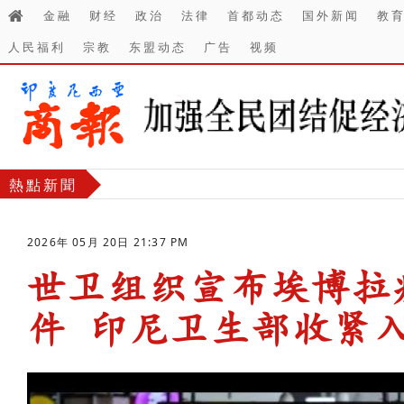
金融
财经
政治
法律
首都动态
国外新闻
教
人民福利
宗教
东盟动态
广告
视频
熱點新聞
2026年 05月 20日 21:37 PM
世卫组织宣布埃博拉
件 印尼卫生部收紧
-