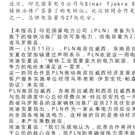
近日，印尼国家电力公司与Sinar Tjokro
镍铁冶炼厂签署了购电协议。此次协同合作是
之一，总供电容量为27兆伏安。
【本报讯】印尼国家电力公司（PLN）准备为Sina
旗下的镍铁冶炼厂提供可靠电力，供电容量为2
省马罗斯县。
周一（5月11日），PLN南苏拉威西、东南
安夏在望加锡通过声明表示，PLN欢迎这一用
埃迪安夏说：“钢铁工业需要庞大的电力能源。
争力的电价来满足这一需求。”
这一协同合作是PLN推动南苏拉威西经济发展
客户服务实施单位经理马蒂努斯·伊里安托·帕
协议》来实现。
PLN南苏拉威西、东南苏拉威西和西苏拉威西
与负荷调度中心总经理费尔米·特拉菲安托也一
西省马罗斯县的这家钢铁冶炼厂提供27兆伏安
埃迪安夏指出，PLN作为一家从事电力供应业
向全国各地输送电力。这样做的目的是推动经
应，来产生乘数效应。
埃迪安夏说：“我们乐观地认为，此类合作将持
于公司的核心业务，而PLN则将确保电力需求