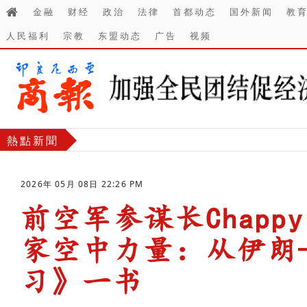
金融
财经
政治
法律
首都动态
国外新闻
教
人民福利
宗教
东盟动态
广告
视频
熱點新聞
2026年 05月 08日 22:26 PM
前空军参谋长Chappy
家空中力量：从伊朗
习》一书
-