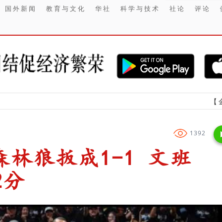
国外新闻
教育与文化
华社
科学与技术
社论
评论
【金融】 IHS
1392
森林狼扳成1-1 文班
2分