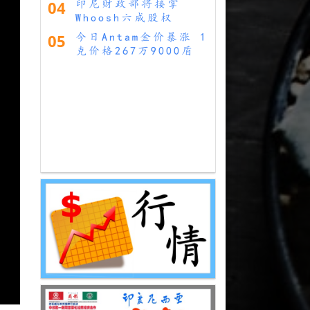
04
印尼财政部将接掌
Whoosh六成股权
05
今日Antam金价暴涨 1
克价格267万9000盾