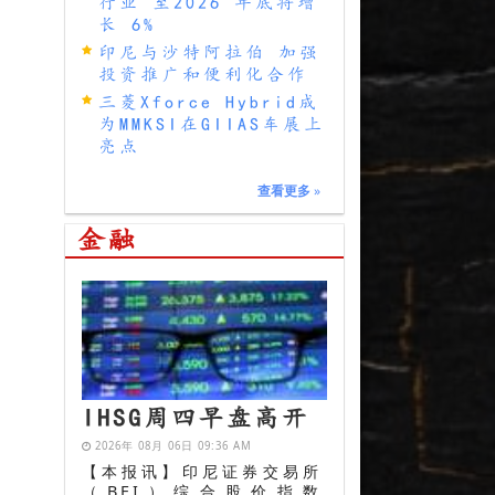
行业 至2026 年底将增
长 6%
印尼与沙特阿拉伯 加强
投资推广和便利化合作
三菱Xforce Hybrid成
为MMKSI在GIIAS车展上
亮点
查看更多
»
金融
IHSG周四早盘高开
2026年 08月 06日 09:36 AM
【本报讯】印尼证券交易所
（BEI）综合股价指数