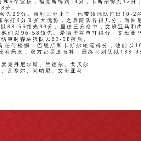
分和9个篮板，福克斯得到14分，卡斯尔得到12分
8分。
领先29分。康利三分止血，他带领球队打出10-2
瓦塞尔打4分又扩大优势，之后两队各得几分，尚帕
以88-55领先33分。里德三分命中，文班亚马和
他们以96-58领先。爱德华兹单打得分，文班亚
结束时森林狼队以63-98落后。
有任何松懈，巴恩斯和卡斯尔轮流得分，他们以10
没有悬念，双方都尽遣替补，最终马刺队以133-9
、麦克丹尼尔斯、兰德尔、戈贝尔
尔、瓦塞尔、尚帕尼、文班亚马