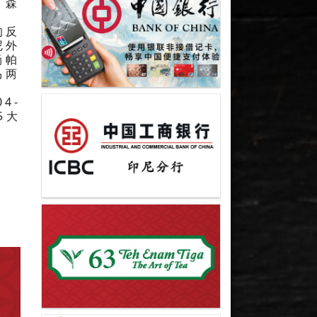
；森
的反
尼外
尚帕
马两
4-
5大