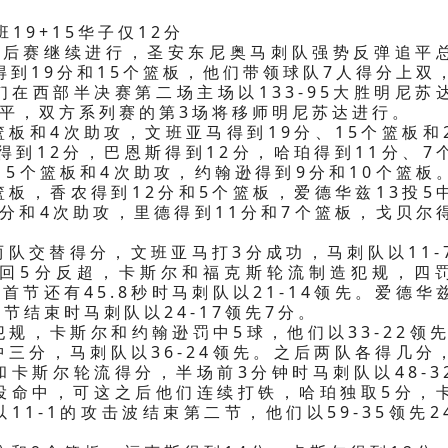
班19+15华子仅12分
A季后赛继续进行，圣安东尼奥马刺队强势反弹追平
得到19分和15个篮板，他们带领球队7人得分上双
在西部半决赛第二场主场以133-95大胜明尼苏
1平，双方系列赛的第3场将移师明尼苏达进行。
篮板和4次助攻，文班亚马得到19分、15个篮板和
得到12分，巴恩斯得到12分，哈珀得到11分、7
、5个篮板和4次助攻，约翰逊得到9分和10个篮板
篮板，香农得到12分和5个篮板，爱德华兹13投5
2分和4次助攻，里德得到11分和7个篮板，戈贝尔
队交替得分，文班亚马打3分成功，马刺队以11-
回5分反超，卡斯尔和福克斯轮流制造犯规，四
首节还有45.8秒时马刺队以21-14领先。爱德华
节结束时马刺队以24-17领先7分。
规，卡斯尔和约翰逊罚中5球，他们以33-22领先
三分，马刺队以36-24领先。之后两队各得几分
卡斯尔轮流得分，半场前3分钟时马刺队以48-3
投命中，可这之后他们连续打铁，哈珀独取5分，
1-1的攻击波结束第二节，他们以59-35领先2