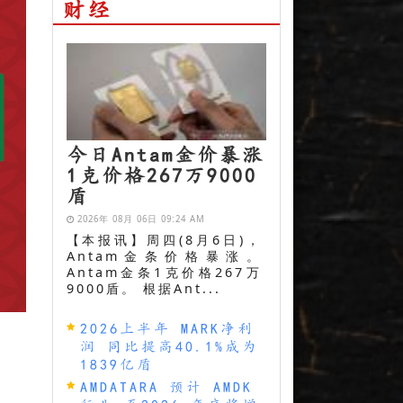
财经
今日Antam金价暴涨
1克价格267万9000
盾
2026年 08月 06日 09:24 AM
【本报讯】周四(8月6日)，
Antam金条价格暴涨。
Antam金条1克价格267万
9000盾。 根据Ant...
2026上半年 MARK净利
润 同比提高40.1%成为
1839亿盾
AMDATARA 预计 AMDK