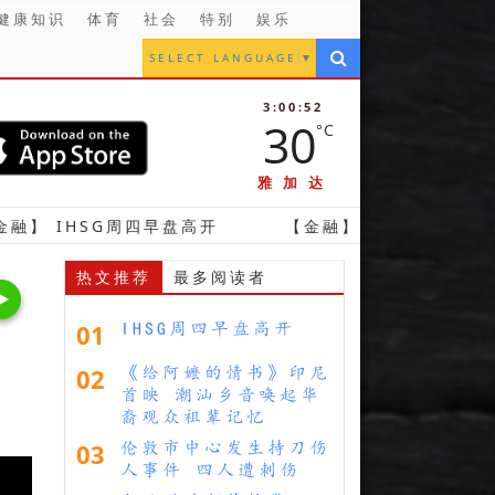
健康知识
体育
社会
特别
娱乐
SELECT LANGUAGE
▼
3:00:54
30
°C
雅加达
G周四早盘高开
【金融】 印尼财政部将接掌Whoosh
热文推荐
最多阅读者
01
IHSG周四早盘高开
02
《给阿嬷的情书》印尼
首映 潮汕乡音唤起华
裔观众祖辈记忆
03
伦敦市中心发生持刀伤
人事件 四人遭刺伤