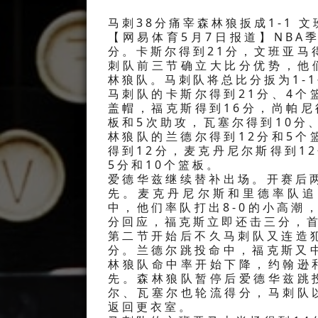
马刺38分痛宰森林狼扳成1-1 文
【网易体育5月7日报道】NB
分。卡斯尔得到21分，文班亚马
刺队前三节确立大比分优势，他们
林狼队。马刺队将总比分扳为1-
马刺队的卡斯尔得到21分、4个
盖帽，福克斯得到16分，尚帕尼
板和5次助攻，瓦塞尔得到10分
林狼队的兰德尔得到12分和5个
得到12分，麦克丹尼尔斯得到1
5分和10个篮板。
爱德华兹继续替补出场。开赛后两
先。麦克丹尼尔斯和里德率队追
中，他们率队打出8-0的小高潮，
分回应，福克斯立即还击三分，首
第二节开始后不久马刺队又连造犯
分。兰德尔跳投命中，福克斯又中
林狼队命中率开始下降，约翰逊和
先。森林狼队暂停后爱德华兹跳
尔、瓦塞尔也轮流得分，马刺队以1
返回更衣室。