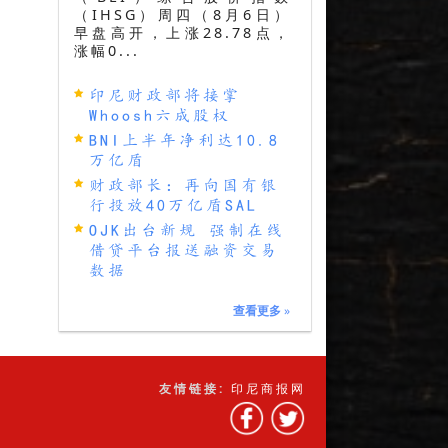
（IHSG）周四（8月6日）
早盘高开，上涨28.78点，
涨幅0...
印尼财政部将接掌
Whoosh六成股权
BNI上半年净利达10.8
万亿盾
财政部长：再向国有银
行投放40万亿盾SAL
OJK出台新规 强制在线
借贷平台报送融资交易
数据
查看更多
»
友情链接:
印尼商报网