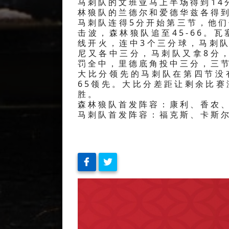
马刺队的文班亚马上半场得到14
林狼队的兰德尔和爱德华兹各得到
马刺队连得5分开始第三节，他们
击波，森林狼队追至45-66。
线开火，连中3个三分球，马刺队
尼又各中三分，马刺队又拿8分，
罚全中，里德底角投中三分，三节
大比分领先的马刺队在第四节没
65领先。大比分差距让剩余比赛
胜。
森林狼队首发阵容：康利、香农
马刺队首发阵容：福克斯、卡斯