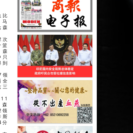
总比
，马
达森
2次
个篮
。森
中只
得到
7领
罚全
兹三
11
，森
2领
卡斯
4分