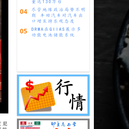
量达130万台
04
尽管地缘政治局势不明
朗 丰田汽车对汽车出
口增长持乐观态度
05
DRMA在GIIAS展示多
功能电池储能系统
度尼