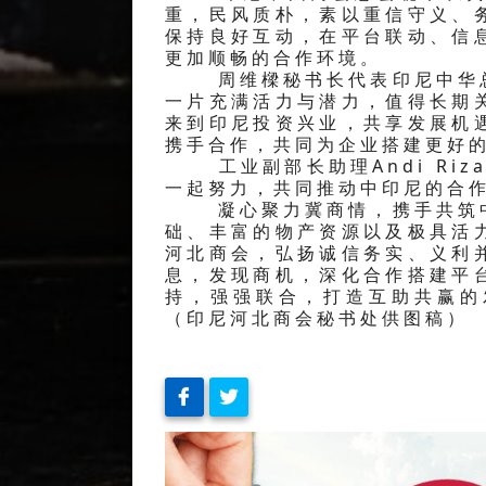
重，民风质朴，素以重信守义、
保持良好互动，在平台联动、信
更加顺畅的合作环境。
周维樑秘书长代表印尼中华总
一片充满活力与潜力，值得长期
来到印尼投资兴业，共享发展机
携手合作，共同为企业搭建更好
工业副部长助理Andi Riz
一起努力，共同推动中印尼的合
凝心聚力冀商情，携手共筑中
础、丰富的物产资源以及极具活
河北商会，弘扬诚信务实、义利
息，发现商机，深化合作搭建平
持，强强联合，打造互助共赢的
（印尼河北商会秘书处供图稿）