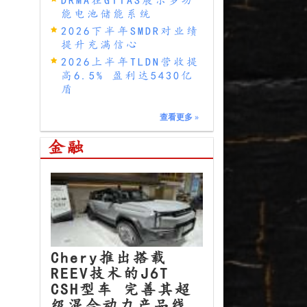
能电池储能系统
2026下半年SMDR对业绩
提升充满信心
2026上半年TLDN营收提
高6.5% 盈利达5430亿
盾
查看更多
»
金融
Chery推出搭载
REEV技术的J6T
CSH型车 完善其超
级混合动力产品线