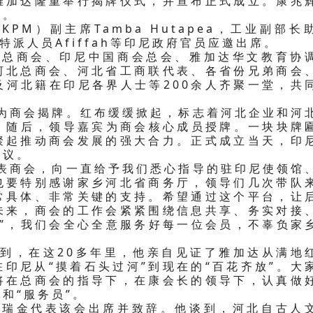
雅加达隆重举行揭牌仪式，并宣布正式成立。康兆
长。
）副主席Tamba Hutapea，工业副部长
部长特派人员Afiffah等印尼政府官员应邀出席。
商会、印尼中国商会总会、雅加达华文教育协
河北总商会、河北省工商联代表、各省份兄弟商会
及河北籍在印尼各界人士等200余人齐聚一堂，共
商会揭牌。红布缓缓掀起，标志着河北企业和河
”。随后，领导嘉宾为商会核心成员授牌。一块块牌
聚起推动商会发展的强大合力。正式成立当天，印
会议。
商会，向一直给予我们悉心指导的驻印尼使领馆
也要特别感谢家乡河北省商务厅，领导们几次带队
常具体、非常关键的支持。希望通过这个平台，让
未来，商会的工作会紧紧围绕信息共享、务实对接
商”，我们会全心全意服务好每一位会员，不辜负家
，在这20多年里，他亲自见证了雅加达从满地
印尼从“摸着石头过河”到现在的“百花齐放”。大
将在总商会的指导下，在康会长的领导下，认真做
和“服务员”。
金代表该会出席并致辞。他谈到，河北自古人