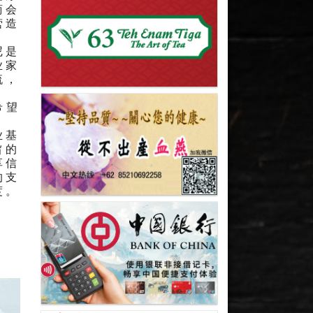
商会
营造
尼是
业家
流，
希望
业基
旨的
享信
的支
度。