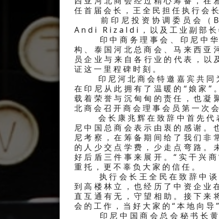
西亚河北商会经过精心筹备，在
任首届会长，王全民担任执行会
前印尼投资协调委员会（BKPM
Andi Rizaldi，以及工业副
印中商务理事会、印尼中华总
构、泰国河北总商会、马来西亚
员企业与来自各行业的代表，以
证这一里程碑时刻。
印尼河北商会特邀嘉宾共同为
在印尼从此拥有了温暖的“娘家
载着荣誉与沉甸甸的责任，也凝
北商会召开商会理事会员第一次
会长康兆辉在致辞中首先代表
尼中国总商会表示由衷的感谢。
尼考察，在筹备期间给了我们非
的人少交点学费，少走点弯路。
好后盾三件事来展开。“实干兴
重托，更不辜负大家的信任。
执行会长王全民在致辞中谈到
到高楼林立，也经历了中资企业在
直互通有无，守望相助。接下来
会的工作，当好大家的“本地向导”
印尼中国商会总会秘书长黄瑞