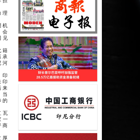
辉担
助理
调机
、会
同见
北籍
匾承
尼河
、印
来印
后来
、当
乡的
红瓦
家一
好商
文厚