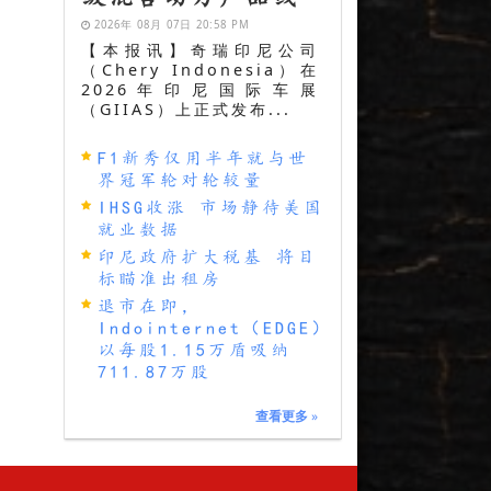
2026年 08月 07日 20:58 PM
【本报讯】奇瑞印尼公司
（Chery Indonesia）在
2026年印尼国际车展
（GIIAS）上正式发布...
F1新秀仅用半年就与世
界冠军轮对轮较量
IHSG收涨 市场静待美国
就业数据
印尼政府扩大税基 将目
标瞄准出租房
退市在即，
Indointernet（EDGE）
以每股1.15万盾吸纳
711.87万股
查看更多
»