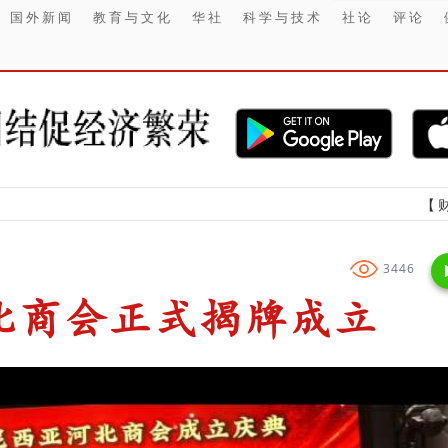
国外新闻
教育与文化
华社
科学与技术
社论
评论
【财经】 202
3446
北商会正式揭牌成立