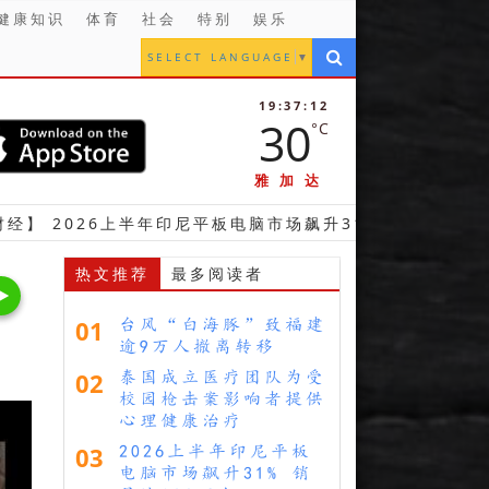
健康知识
体育
社会
特别
娱乐
SELECT LANGUAGE
▼
19:37:13
30
°C
雅加达
6上半年印尼平板电脑市场飙升31% 销量达130万台
【
热文推荐
最多阅读者
01
台风“白海豚”致福建
逾9万人撤离转移
02
泰国成立医疗团队为受
校园枪击案影响者提供
心理健康治疗
03
2026上半年印尼平板
电脑市场飙升31% 销