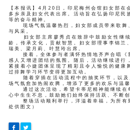
【本报讯】4月20日，印尼梅州会馆妇女部在
多乡亲及妇女代表出席。活动旨在弘扬印尼民
等的奋斗精神。
现场气氛温馨热烈，妇女部成员带来歌舞、
与风采。
妇女部主席廖秀贞在致辞中鼓励女性继续
龄，传承文化，贡献智慧。妇女部理事李锦兰
瑞美、梁月莉、叶慧玲出席。
接着，全体参与者满怀热情地齐声合唱《我
感人又增进团结的氛围。随后，活动继续进行
紧接着小婕团体呈现了精彩且令人愉悦的健康
过排舞学习环节变得更加互动。
随着穿插在活动流程中的抽奖环节，以及几
场气氛愈加热闹欢腾，增添了更多的欢乐与温
通过这次活动，希望卡蒂尼精神能继续在每
心中生生不息，鼓励她们始终保持活跃、不断
整场活动顺利举行，洋溢着幸福，为所有到
处供图文）