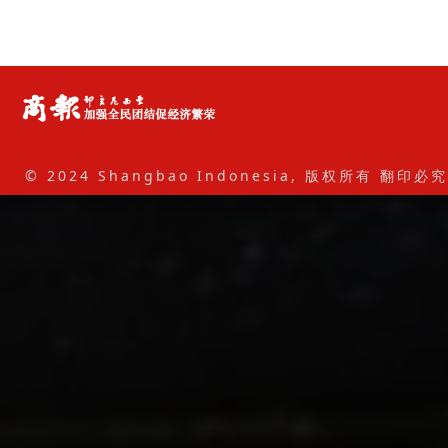
© 2024 Shangbao Indonesia, 版权所有 翻印必究