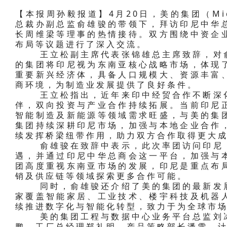
【本报周孙毅报道】4月20日，美的集团（Mid
总裁办副总监俞雄骏的带领下，拜访印尼中华
长周维梁等理事的热情接待。双方围绕中资企
布局等议题进行了深入交流。
王立松副主席代表张锦雄总主席致辞，对俞
的集团将印尼视为东南亚核心战略市场，体现
重要新兴经济体，具备人口规模大、资源丰富
商环境，为制造业发展提供了良好条件。
王立松指出，近年来印中经贸合作不断深化
伴，双向投资与产业合作持续拓展。当前印尼
智能制造及新能源等领域需求旺盛，与美的集
集团持续深耕印尼市场，加强与本地企业合作
续发挥桥梁纽带作用，助力双方合作取得更大
俞雄骏在致辞中表示，此次率团访问印尼，
遇，并通过印尼中华总商会这一平台，加强与
团高度重视东南亚市场的发展，印尼是重点布
销及供应链等领域探索更多合作可能。
同时，俞雄骏还介绍了美的集团的最新发展
家覆盖智能家居、工业技术、楼宇科技及机器
续推进数字化与智能化转型，致力于为全球市
美的集团工程与数据中心业务平台总监刘冰
鹏、工厂总经理郑礼明、产品策略部长潘雪、