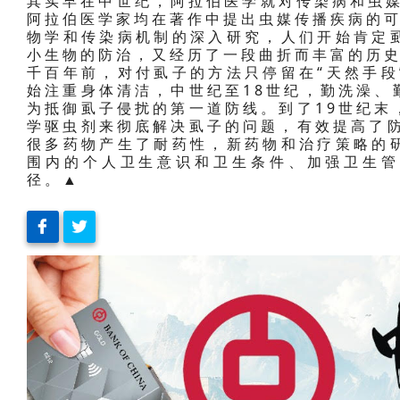
其实早在中世纪，阿拉伯医学就对传染病和虫媒
阿拉伯医学家均在著作中提出虫媒传播疾病的可
物学和传染病机制的深入研究，人们开始肯定
小生物的防治，又经历了一段曲折而丰富的历
千百年前，对付虱子的方法只停留在“天然手段
始注重身体清洁，中世纪至18世纪，勤洗澡、
为抵御虱子侵扰的第一道防线。到了19世纪末
学驱虫剂来彻底解决虱子的问题，有效提高了防
很多药物产生了耐药性，新药物和治疗策略的
围内的个人卫生意识和卫生条件、加强卫生管
径。▲