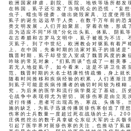
欧洲国家肆虐，剧院、医院、地铁等场所都发
在韩国，虱子还引发了当地民众的恐慌，“妄想
虫子、蠕虫等侵袭，做出烧毁家具、过度使用
虱子的诞生远远早于人类，在数千万年前的恐
类文明发展，人们开始聚居、穿着衣物，形成
且为适应不同“环境”分化出头虱、体虱、阴虱
在古希腊和古罗马文明中，虱子被视为不洁、
灭虱子。到了中世纪，欧洲教会对驱虱有着严格
上。在中国，先秦时期的法家对虱子的描述是“
魏晋时期，虱子却登堂入室成了魏晋风度的象
吟咏的常见对象，“扪虱而谈”也成了一桩美事
若无人地捉虱子。如今看来，这是不讲卫生甚
范。魏晋时期的大名士嵇康性情疏懒，身上就
随着时间推移和疾病经验的积累，人们逐渐注
到虱子可能是疾病传播者的确切时间较为模糊
究，为后来的医学和流行病学奠定了基础。历
仑战争中表现得尤为密切。斑疹伤寒是由立克
进行传播，患者可出现高热、寒战、头痛等。
施的缺乏，为虱子迅速传播斑疹伤寒创造了理想
伤寒的士兵数量一度超过死在战场的士兵。20
庄偶然挖出的数千具拿破仑东征大军的士兵骸
引起了医学界对斑疹伤寒的关注，也推动了虱