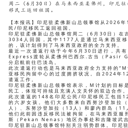
周二（6月30日）在马来西亚柔佛州，印尼
移民工返回祖国。
【本报讯】印尼驻柔佛新山总领事馆从2026年
民/印尼移民工返回祖国。
印尼驻柔佛新山总领事馆周二（6月30日）在
3034人回国，其中1177人是通过马来西亚
的，该计划得到了马来西亚政府的全力支持。
最近一次遣返行动于今年6月30日进行，共有
Express渡轮从柔佛州巴西尔.古当（Pasir
分启航前往巴淡岛。
此次遣返行动也是马来西亚政府全力支持的“M
亚移民拘留中心的过度拥挤状况。自2024年
遣返工作。
印尼驻柔佛新山总领事馆表示，M计划的目标是
民工，体现可持续且充满人文关怀的双边合作
此次遣返的148名印尼公民/印尼移民工包括1
的六岁女孩。他们大多数来自西努沙登加拉（4
人）、东努沙登加拉（13人）和廖内群岛（1
他们此前因违反移民法被拘留，在马来西亚服
斯（Pekan Nenas）地区办事处和吉隆坡武吉.
印尼驻新山总领事馆特别关注弱势群体。印尼驻