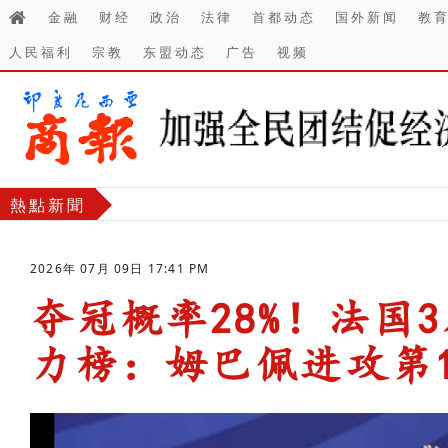
金融
财经
政治
法律
首都动态
国外新闻
教
人民福利
宗教
东盟动态
广告
视频
熱點新聞
2026年 07月 09日 17:41 PM
夺冠概率28%！法国3
力榜：姆巴佩进攻第
-