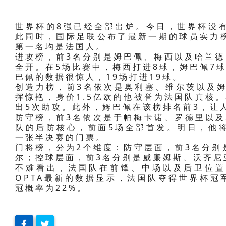
世界杯的8强已经全部出炉。今日，世界杯没
此同时，国际足联公布了最新一期的球员实力
第一名均是法国人。
进攻榜，前3名分别是姆巴佩、梅西以及哈兰德
全开。在5场比赛中，梅西打进8球，姆巴佩7
巴佩的数据很惊人，19场打进19球。
创造力榜，前3名依次是奥利塞、维尔茨以及姆
挥惊艳，身价1.5亿欧的他被誉为法国队真核
出5次助攻。此外，姆巴佩在该榜排名前3，让
防守榜，前3名依次是于帕梅卡诺、罗德里以及
队的后防核心，前面5场全部首发。明日，他
一张半决赛的门票。
门将榜，分为2个维度：防守层面，前3名分别
尔；控球层面，前3名分别是威廉姆斯、沃齐尼
不难看出，法国队在前锋、中场以及后卫位置
OPTA最新的数据显示，法国队夺得世界杯冠
冠概率为22%。