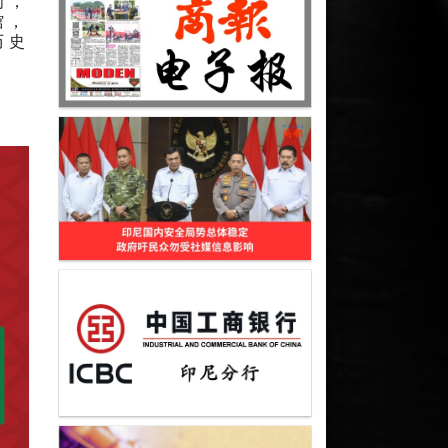
间，
馆，
历史