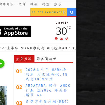
健康知识
体育
社会
特别
娱乐
SELECT LANGUAGE
▼
0:59:49
30
°C
雅加达
ARK净利润 同比提高40.1%成为1839亿盾
【财经】
热文推荐
最多阅读者
01
2026上半年 MARK净
利润 同比提高40.1%
成为1839亿盾
02
AMDATARA 预计 AMDK
行业 至2026 年底将
增长 6%
03
免费营养餐计划(MBG)