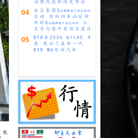
治理改进新闻发布会
04
全宝集团Summarecon
启动 勿加泗车站延伸
线的Summarecon 公
交导向型开发项目建设
05
BYD在2026 GIIAS 车
展 展示了最新一代
BYD M6电动汽车
校长