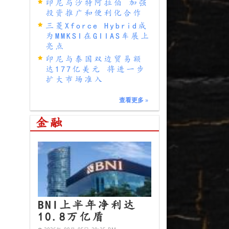
印尼与沙特阿拉伯 加强
投资推广和便利化合作
三菱Xforce Hybrid成
为MMKSI在GIIAS车展上
亮点
印尼与泰国双边贸易额
达177亿美元 将进一步
扩大市场准入
查看更多
»
金融
BNI上半年净利达
10.8万亿盾