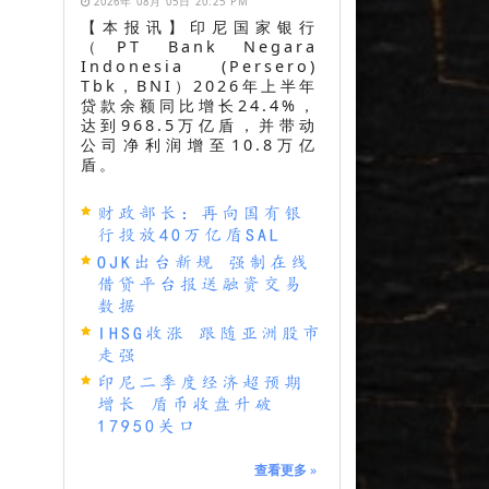
2026年 08月 05日 20:25 PM
【本报讯】印尼国家银行
（PT Bank Negara
Indonesia (Persero)
Tbk，BNI）2026年上半年
贷款余额同比增长24.4%，
达到968.5万亿盾，并带动
公司净利润增至10.8万亿
盾。
财政部长：再向国有银
行投放40万亿盾SAL
OJK出台新规 强制在线
借贷平台报送融资交易
数据
IHSG收涨 跟随亚洲股市
走强
印尼二季度经济超预期
增长 盾币收盘升破
17950关口
查看更多
»