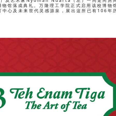
a（右二）及艺术家Nyoman Nuarta（左）一同走向房
博物馆落成典礼。万隆理工学院正式启用该校博物
育中心及未来世代灵感源泉，展出这所已有106年