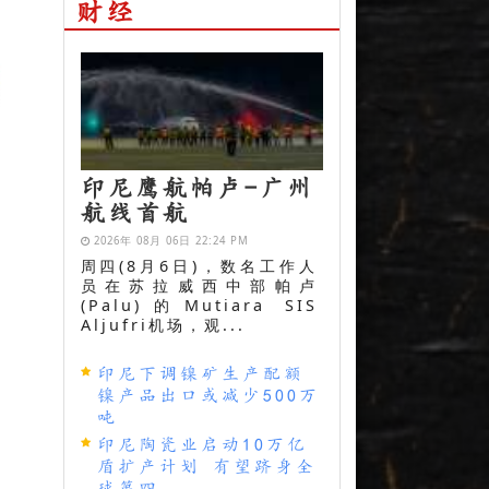
财经
印尼鹰航帕卢-广州
航线首航
2026年 08月 06日 22:24 PM
周四(8月6日)，数名工作人
员在苏拉威西中部帕卢
(Palu)的Mutiara SIS
Aljufri机场，观...
印尼下调镍矿生产配额
镍产品出口或减少500万
吨
印尼陶瓷业启动10万亿
盾扩产计划 有望跻身全
球第四