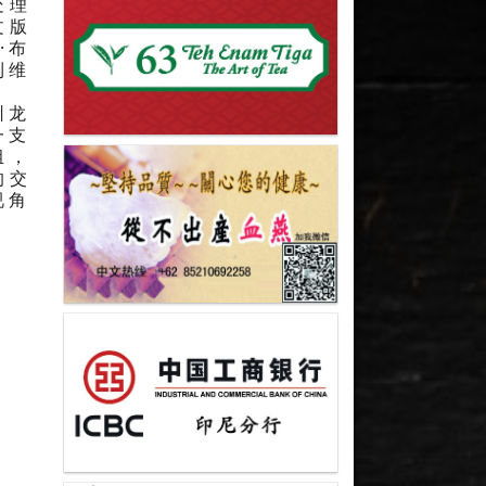
处理
文版
·布
利维
驯龙
一支
组，
的交
视角