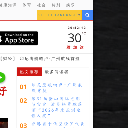
健康知识
体育
社会
特别
娱乐
SELECT LANGUAGE
▼
20:42:13
30
°C
雅加达
尼鹰航帕卢-广州航线首航
【金融】 立法议员支持雅
热文推荐
最多阅读者
01
印尼鹰航帕卢-广州航
好
线首航
02
第31届釜山国际电影
节官宣 演员杨紫琼获
颁“2026年度亚洲电
影人奖”
03
香港首个低空经济代表