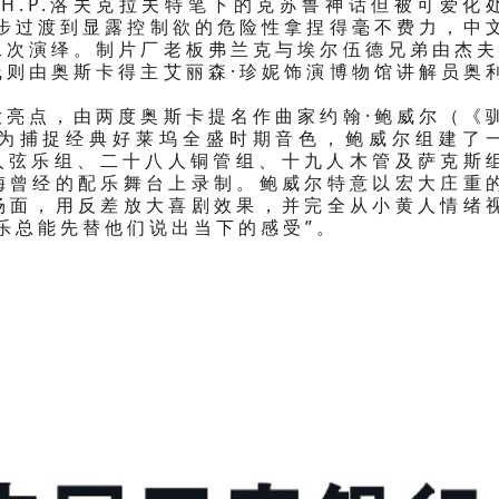
H.P.洛夫克拉夫特笔下的克苏鲁神话但被可爱化
逐步过渡到显露控制欲的危险性拿捏得毫不费力，中
二次演绎。制片厂老板弗兰克与埃尔伍德兄弟由杰夫
线则由奥斯卡得主艾丽森·珍妮饰演博物馆讲解员奥
大亮点，由两度奥斯卡提名作曲家约翰·鲍威尔（《
为捕捉经典好莱坞全盛时期音色，鲍威尔组建了
三人弦乐组、二十八人铜管组、十九人木管及萨克斯
梅曾经的配乐舞台上录制。鲍威尔特意以宏大庄重
场面，用反差放大喜剧效果，并完全从小黄人情绪
乐总能先替他们说出当下的感受”。