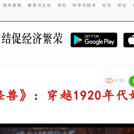
国外新闻
教育与文化
华社
科学与技术
社论
评论
【财经】 印
2132
兽》：穿越1920年代