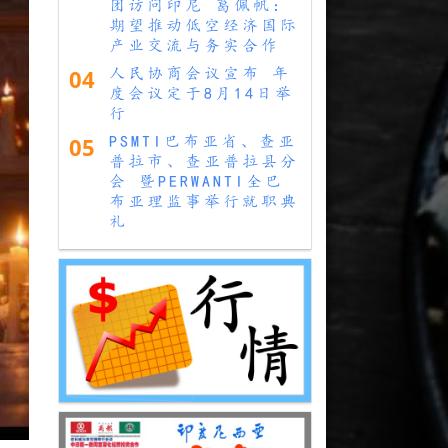
团访问印尼 葛佩帆：
期望推动低空经济国际
产业交流与务实合作
04
人民协商会议宣布 年
度会议定于8月14日举
行
05
PSMTI巴布亚省、查亚
普拉市、查亚普拉县分
会 暨PERWANTI全巴
布亚理监事举行就职典
礼