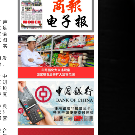
有声
立足
咒语
试图
，实
相发
斯、
片中
车进
喜剧
特克
经典
球》
部素
联合