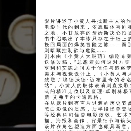
影片讲述了小黄人寻找新主人的旅
电影时代的到来，依靠肢体喜剧
之地。不甘放弃的詹姆斯决心拍
书中召唤出了本该只存在于纸上
挽回局面的爆笑冒险之旅——而
则暗藏控制欲与危险……
剧本由《小黄人大眼萌》编剧布
送修改稿，“总想着如何逗对方
亨利和艾德之间关于信任与追逐
美术与视觉设计上，《小黄人与
致敬了埃德沃德·迈布里奇的著
站”，小黄人的肢体表演则直接取
式的精准走位以及查理·卓别林
斯·艾弗里的卡通风格。
在从默片到有声片过渡的历史节
黑白影像的质感，后半段怪兽登
等经典科幻怪兽电影致敬。艺术
描、海报和画作，背景细节与镜
该片在角色塑造方面也颇具新意