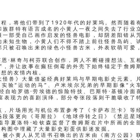
程，将他们带到了1920年代的好莱坞。然而随着
和族群特有语言成名的小黄人一夜之间失去了行业
摄一部受自己画作启发的怪兽电影，却阴差阳错从
的未知生物，小黄人们不得不踏上前往怪兽岛屿、
那只被召唤出来的绿色小怪兽古米，外表软萌可爱
莱恩·林奇与柯芬联合创作，两人不断碰撞想法、互
笑”，并让故事在癫狂倒霉的外壳下始终锚定于詹姆
梦想的友情内核。
大怪兽》大量借鉴经典好莱坞与早期电影史元素。
名实验“运动的马”、卢米埃尔兄弟的早期影像“火
经自哈罗德·劳埃德的惊险特技、巴斯特·基顿冷面
极富表现力的喜剧演绎，部分夸张段落则干脆吸收了
点，片场用光与机位布置参考了《卡萨布兰卡》等
场段落更向《哥斯拉》《地球停转之日》《禁忌星
指导夏洛特·哈钦森监督了詹姆斯在片中所画的全
头构图中埋藏了大量影史彩蛋供影迷发掘。
。被小黄人从咒语书召唤出的古米由《南方公园》