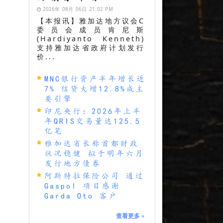
2026年 08月 06日 21:02 PM
【本报讯】雅加达地方议会C
委员会成员肯尼斯
(Hardiyanto Kenneth)
支持雅加达省政府计划发行
价...
MNC银行资产半年增长近
7% 信贷大增12.8%成主
要引擎
印尼央行：2026年上半
年QRIS交易量达125.5
亿笔
雅加达省长称首都财政
状况稳健 拟于明年六月
发行地方债券
阿斯特拉保险公司 通过
Gaspol 项目感谢
Garda Oto 客户
查看更多
»