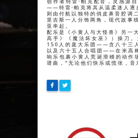
创作者特雷·帕克配音，灵感源自
——特雷·帕克将其从温柔迷人
则由付航以独特的俏皮鼻音腔调
里吉斯一人分饰两角，现代故事
亚串起。
配乐是《小黄人与大怪兽》另一
高手》《魔法坏女巫》）操刀。
150人的庞大乐团——含八十
以及六十五人合唱团——在米高
响乐包裹小黄人荒诞滑稽的动作
谱曲，“无论他们快乐或慌张，音