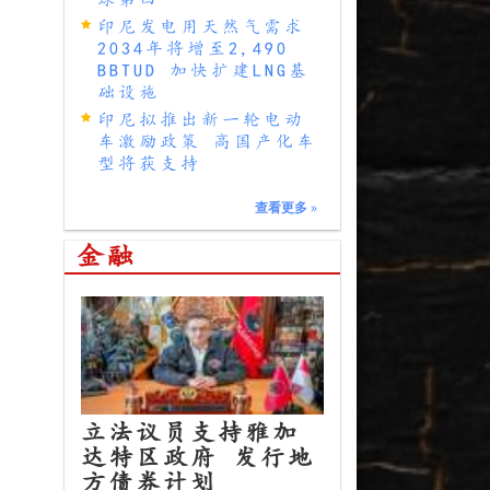
印尼发电用天然气需求
2034年将增至2,490
BBTUD 加快扩建LNG基
础设施
印尼拟推出新一轮电动
车激励政策 高国产化车
型将获支持
查看更多
»
金融
立法议员支持雅加
达特区政府 发行地
方债券计划