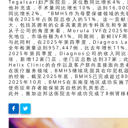
Tegalsari妇产医院后，床位数同比增长4%，
他补充道，手术量同比增长10%，达到16,0
同比增长2%。 “BMHS作为母婴保健领域的
域在2025年占医院总收入的51%。这一贡
大，包括其拥有的众多高素质的专科医生和专家
从子公司的角度来看，Morula IVF在20
先地位，市场份额为41%。同期间，新鲜IVF
与此同时，在2025年第四季度，Diagnos L
全年检测量达到957,447例，比去年增长11%
2025年第四季度，Diagnos公司的收入
张，新增12家门店，使门店总数达到37家；
Helix Clinic的合作以及客户群向直接
在医疗服务领域，BMHS继续巩固其在印尼机
的经验，截至2025年底，BMHS已完成超过8
2025年10月，BMHS在东南亚地区成功实
使癌症幸存者能保留其自然的乳房形态。
此外，雅加达邦达医院去年成功完成了8例肾移植