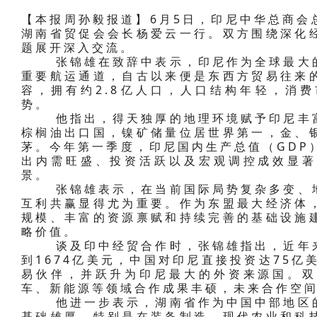
【本报周孙毅报道】6月5日，印尼中华总商会
湖南省贸促会会长杨爱云一行。双方围绕深化
题展开深入交流。
张锦雄在致辞中表示，印尼作为全球最大的
重要航运通道，自古以来便是东西方贸易往来
容，拥有约2.8亿人口，人口结构年轻，消
势。
他指出，得天独厚的地理环境赋予印尼丰富
棕榈油出口国，镍矿储量位居世界第一，金、
茅。今年第一季度，印尼国内生产总值（GDP）
出内需旺盛、投资活跃以及宏观调控成效显著
景。
张锦雄表示，在当前国际局势复杂多变、地
互利共赢显得尤为重要。作为东盟最大经济体
规模、丰富的资源禀赋和持续完善的基础设施
略价值。
谈及印中经贸合作时，张锦雄指出，近年来
到1674亿美元，中国对印尼直接投资达75亿
易伙伴，并跃升为印尼最大的外资来源国。双
车、新能源等领域合作成果丰硕，未来合作空
他进一步表示，湖南省作为中国中部地区的
基础雄厚，特别是在装备制造、现代农业和科