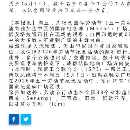
周五(5月1日)，数千名来自各个工会的工
场，以纪念国际劳动节或五一劳动节。
【本报讯】周五，为纪念国际劳动节（五一劳
涌向雅加达中区的国家纪念碑（Monas）广场
据安塔拉通讯社在现场的观察，自西印尼时间0
中的大多数人汇聚到广场的主舞台前。
虽然现场人流密集，但由印尼国军和国家警察
位，以保障2026年劳动节纪念活动的顺利进行
此外，多个路段也出现了交通拥堵。数十辆载
交警巡逻车的护送下，成群结队地向广场方向
与此同时，印尼工会联合会（KSPI）主席兼
博沃总统将于本周五（5月1日）出席在独立广场
在2026年五一劳动节纪念活动中，预计约有
国家纪念碑广场区域。
除雅加达外，劳动节行动也在全国38个省和超
西冷（Serang）、三宝垄、泗水、班达亚
以及莫罗瓦利。(lcm)