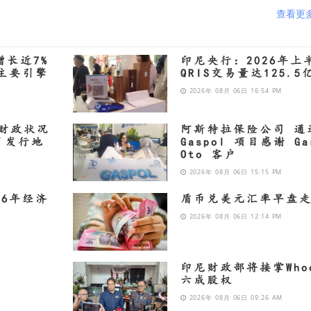
查看更
增长近7%
印尼央行：2026年上
成主要引擎
QRIS交易量达125.5
2026年 08月 06日 16:54 PM
财政状况
阿斯特拉保险公司 通
月发行地
Gaspol 项目感谢 Ga
Oto 客户
2026年 08月 06日 15:15 PM
26年经济
盾币兑美元汇率早盘
2026年 08月 06日 12:14 PM
开
印尼财政部将接掌Whoo
六成股权
2026年 08月 06日 09:26 AM