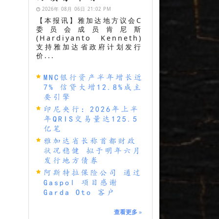
2026年 08月 06日 21:02 PM
【本报讯】雅加达地方议会C
委员会成员肯尼斯
(Hardiyanto Kenneth)
支持雅加达省政府计划发行
价...
MNC银行资产半年增长近
7% 信贷大增12.8%成主
要引擎
印尼央行：2026年上半
年QRIS交易量达125.5
亿笔
雅加达省长称首都财政
状况稳健 拟于明年六月
发行地方债券
阿斯特拉保险公司 通过
Gaspol 项目感谢
Garda Oto 客户
查看更多
»