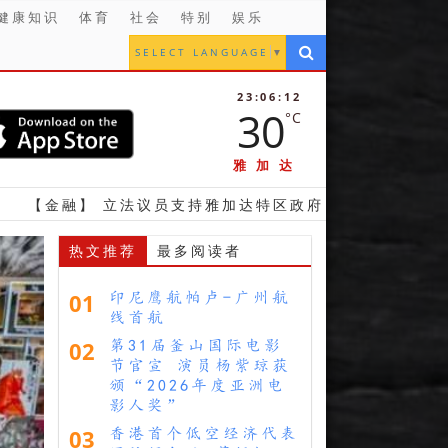
健康知识
体育
社会
特别
娱乐
SELECT LANGUAGE
▼
23:06:13
30
°C
雅加达
 立法议员支持雅加达特区政府 发行地方债券计划
【
热文推荐
最多阅读者
01
印尼鹰航帕卢-广州航
线首航
02
第31届釜山国际电影
节官宣 演员杨紫琼获
颁“2026年度亚洲电
影人奖”
03
香港首个低空经济代表