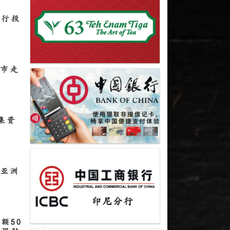
银行投
股市走
集资
随亚洲
额50