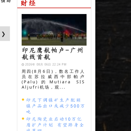
为强劲
财经
 ❯
印尼鹰航帕卢-广州
航线首航
2026年 08月 06日 22:24 PM
周四(8月6日)，数名工作人
员在苏拉威西中部帕卢
(Palu)的Mutiara SIS
Aljufri机场，观...
印尼下调镍矿生产配额
镍产品出口或减少500万
吨
印尼陶瓷业启动10万亿
盾扩产计划 有望跻身全
球第四