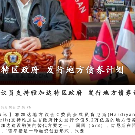
长近7% 信贷大增12.8%成主要
法议员支持雅加达特区政府 发行地方债券
 08月 06日 21:02 PM
报讯】雅加达地方议会C委员会成员肯尼斯(Hardiyan
neth)支持雅加达省政府计划发行价值5.2万亿盾的地方债
雅加达建设融资的替代方案之一。 周四（6/8），肯尼斯在
，“该举措是一种融资创新形式，只要...