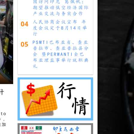
团访问印尼 葛佩帆：
期望推动低空经济国际
产业交流与务实合作
04
人民协商会议宣布 年
度会议定于8月14日举
行
05
PSMTI巴布亚省、查亚
普拉市、查亚普拉县分
会 暨PERWANTI全巴
引
布亚理监事举行就职典
礼
计
to
券，
雅加