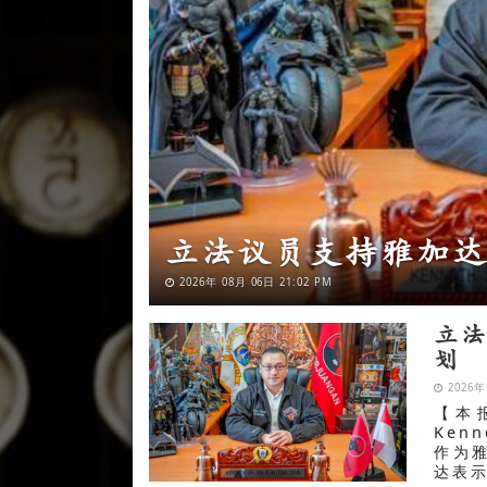
MNC银行资产半年增
擎
2026年 08月 06日 18:18 PM
立
划
2026年
【本
Ken
作为
达表示