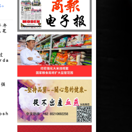
多»
半年
亿笔
过
rda
走强
sh