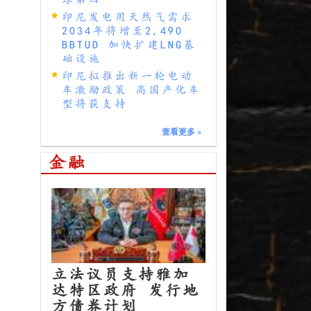
印尼发电用天然气需求
2034年将增至2,490
BBTUD 加快扩建LNG基
础设施
印尼拟推出新一轮电动
车激励政策 高国产化车
型将获支持
查看更多
»
金融
立法议员支持雅加
达特区政府 发行地
方债券计划