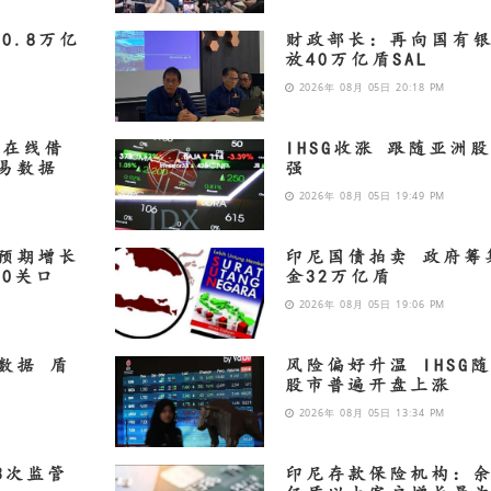
0.8万亿
财政部长：再向国有
放40万亿盾SAL
2026年 08月 05日 20:18 PM
制在线借
IHSG收涨 跟随亚洲
易数据
强
2026年 08月 05日 19:49 PM
预期增长
印尼国债拍卖 政府筹
50关口
金32万亿盾
2026年 08月 05日 19:06 PM
数据 盾
风险偏好升温 IHSG
股市普遍开盘上涨
2026年 08月 05日 13:34 PM
3次监管
印尼存款保险机构：余