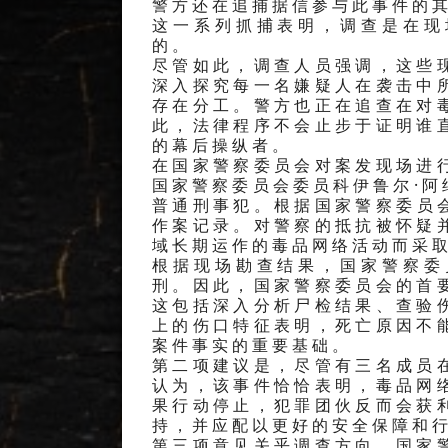
警方还在追捕据信参与此事件的
这一系列抓捕表明，调查是在现
的。
尽管如此，调查人员强调，这些
深入探究每一名嫌疑人在袭击中
存在分工。警方也正在追查在对
此，法律程序不会止步于证明谁
的幕后操纵者。
在国家警察委员会对案发现场进
国家警察委员会委员科伊鲁尔·阿
普通刑事犯。根据国家警察委员
作案记录。对警察的抵抗被怀疑
域长期运作的毒品网络活动而采
根据现场勘查结果，国家警察委
刑。因此，国家警察委员会的首
这包括深入分析尸检结果、查验
上的伤口特征表明，死亡原因不
案件事实的重要基础。
第二项建议是，尽管有三名成员
认为，该事件恰恰表明，毒品网
果行动停止，犯罪团伙反而会获
持，并应配以更好的安全保障和
第三项意见关乎调查方向。国家