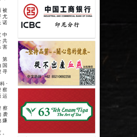
而被
督尤
长诺
过中
公共
杀害
。第
由国
搜寻
科·
警察
贩运
警察
的袭
他嫌
度。