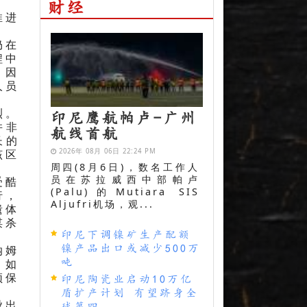
财经
推进
仍在
程中
。因
人员
烈。
印尼鹰航帕卢-广州
并非
航线首航
长的
该区
2026年 08月 06日 22:24 PM
周四(8月6日)，数名工作人
员在苏拉威西中部帕卢
受酷
(Palu)的Mutiara SIS
行，
Aljufri机场，观...
遗体
谋杀
印尼下调镍矿生产配额
纳姆
镍产品出口或减少500万
，如
吨
须保
印尼陶瓷业启动10万亿
盾扩产计划 有望跻身全
揪出
球第四