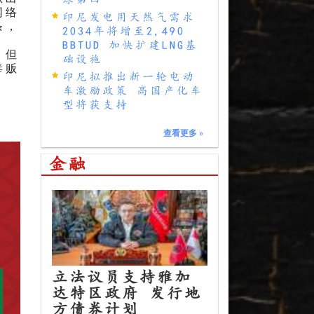
网络
印尼发电用天然气需求
条，
2034年将增至2,490
BBTUD 加快扩建LNG基
，但
础设施
毒贩
印尼拟推出新一轮电动
车激励政策 高国产化车
型将获支持
查看更多
»
金融
立法议员支持雅加
达特区政府 发行地
方债券计划