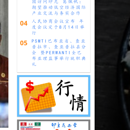
团访问印尼 葛佩帆：
期望推动低空经济国际
产业交流与务实合作
04
人民协商会议宣布 年
度会议定于8月14日举
行
05
PSMTI巴布亚省、查亚
普拉市、查亚普拉县分
会 暨PERWANTI全巴
布亚理监事举行就职典
礼