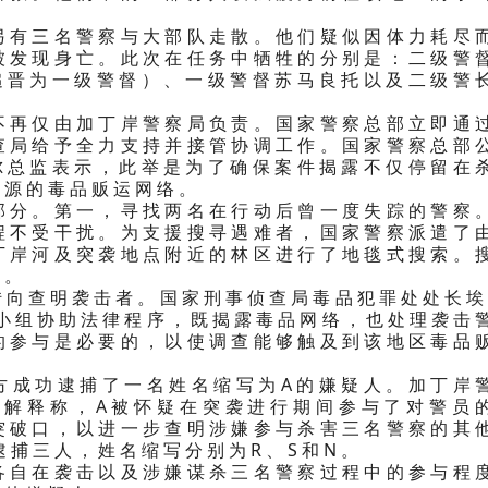
另有三名警察与大部队走散。他们疑似因体力耗尽
被发现身亡。此次在任务中牺牲的分别是：二级警
被追晋为一级警督）、一级警督苏马良托以及二级警
不再仅由加丁岸警察局负责。国家警察总部立即通
查局给予全力支持并接管协调工作。国家警察总部
西尔总监表示，此举是为了确保案件揭露不仅停留在
根源的毒品贩运网络。
部分。第一，寻找两名在行动后曾一度失踪的警察
程不受干扰。为支援搜寻遇难者，国家警察派遣了
丁岸河及突袭地点附近的林区进行了地毯式搜索。
体。
转向查明袭击者。国家刑事侦查局毒品犯罪处处长埃
局小组协助法律程序，既揭露毒品网络，也处理袭击
的参与是必要的，以使调查能够触及到该地区毒品
方成功逮捕了一名姓名缩写为A的嫌疑人。加丁岸
诺解释称，A被怀疑在突袭进行期间参与了对警员
突破口，以进一步查明涉嫌参与杀害三名警察的其
逮捕三人，姓名缩写分别为R、S和N。
各自在袭击以及涉嫌谋杀三名警察过程中的参与程