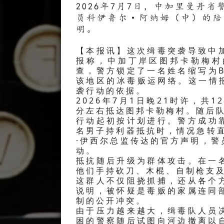
2026年7月7日，中加里曼丹
员科伊鲁尔·阿纳姆（中）的陪
明。
【本报讯】这次缉毒突袭导致中
报称，中加丁岸区图邦卡勒梅村
查，警方锁定了一名姓名缩写为
该地区的冰毒贩运网络。这一情
袭行动的依据。
2026年7月1日晚21时许，共
分左右抵达图邦卡勒梅村。随后
行动起初按计划进行。警方成功
名男子持利器抵抗时，情况急转
·伊西尔总监传达的官方声明，
动。
抵抗随后升级为群体攻击。在一
他们手持砍刀、木棍、自制枪支
这群人不仅阻挠抓捕，还从各个
说明，被怀疑是毒贩的家属连同
制的公开冲突。
由于压力越来越大，缉毒队人员
困的警察随后试图向河边撤离以