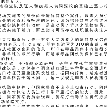
其他嫌疑人。
场检查以及证人和嫌疑人供词深挖的基础上逐步
现场实施者的身份尚未能解答整个案件。调查人员
所处的位置和所扮演的角色，因为据怀疑在袭击过
毒贩实施抓捕行动时，是谁动员了群众来阻挡警员
直接实施了暴力，而是指向可能存在组织抵抗执法
行直接勘查后，关于有更大网络卷入的嫌疑愈发强
纳姆表示，行动目标，即姓名缩写为BIO的毒贩，
会从社区收集到的信息，BIO在毒品案件中有着很
并非单纯的即兴行动，而是该毒品团伙为保护已在
取的行动。
员会称，有强烈迹象表明，受害者在死亡前曾遭
要建议是，确保整个调查过程通过科学举证全面进
伤口特征乃至重建案发过程。据阿纳姆称，遇难者
能简单归咎于落水溺亡。这一发现是调查人员构建
在执勤中牺牲，但国家警察不应停止扫毒行动。阿
络拥有对执法人员进行非常严重抵抗的能力。因此
利。国家警察委员会强调，警察打击毒品的勇气必
行动策略支持。
警察委员会要求警方不仅逮捕现场的作案者，还要