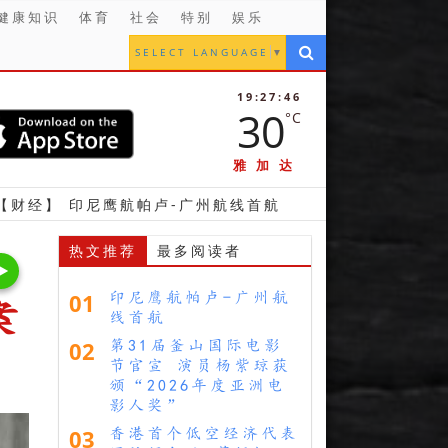
健康知识
体育
社会
特别
娱乐
SELECT LANGUAGE
▼
19:27:47
30
°C
雅加达
鹰航帕卢-广州航线首航
【金融】 立法议员支持雅加
热文推荐
最多阅读者
01
印尼鹰航帕卢-广州航
案
线首航
02
第31届釜山国际电影
节官宣 演员杨紫琼获
颁“2026年度亚洲电
影人奖”
03
香港首个低空经济代表