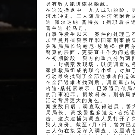
另有数人跑进森林躲藏。
在这次撤退中，九人成功脱险，
河水冲走。三人随后在河流附近
迪·佩尔达纳·普特拉（殉职后
普兰迪·拉马丹。
自事件发生以来，案件的处理已
加里曼丹省警察厅和国家刑事侦
关系局局长约翰尼·埃迪松·伊
警察的层面，更要直击作为问题
在初期阶段，警方的重点分为两
二，封锁案发现场，以便调查过
家搜救局组成的联合小组，对加
行动最终找到了全部遇难者的遗
在全部遇难者找到后，调查重点
哈迪·桑托索表示，已派遣刑侦
的刑事犯罪。据埃科称，刑侦局
活动背后更大的角色。
案发数日后，调查取得进展，警
局局长、高级警监多迪克·哈托
击。这次逮捕为调查人员打开了
疑人身份。截至7月7日，警方已
三人仍在接受深入调查，以厘清