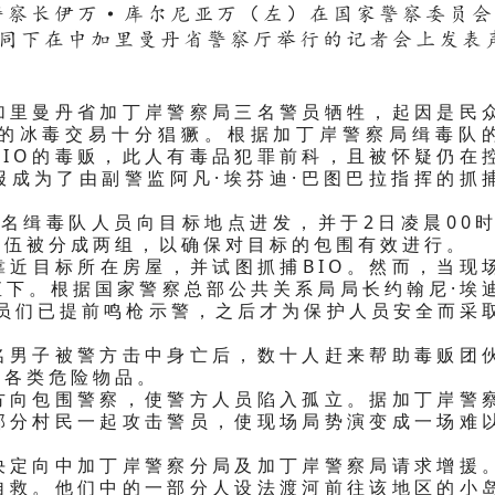
省警察长伊万·库尔尼亚万（左）在国家警察委员
同下在中加里曼丹省警察厅举行的记者会上发表
加里曼丹省加丁岸警察局三名警员牺牲，起因是民
的冰毒交易十分猖獗。根据加丁岸警察局缉毒队
BIO的毒贩，此人有毒品犯罪前科，且被怀疑仍在
报成为了由副警监阿凡·埃芬迪·巴图巴拉指挥的抓
12名缉毒队人员向目标地点进发，并于2日凌晨00时
队伍被分成两组，以确保对目标的包围有效进行。
靠近目标所在房屋，并试图抓捕BIO。然而，当现
直下。根据国家警察总部公共关系局局长约翰尼·埃
警员们已提前鸣枪示警，之后才为保护人员安全而采
名男子被警方击中身亡后，数十人赶来帮助毒贩团
及各类危险物品。
方向包围警察，使警方人员陷入孤立。据加丁岸警
部分村民一起攻击警员，使现场局势演变成一场难
决定向中加丁岸警察分局及加丁岸警察局请求增援
自救。他们中的一部分人设法渡河前往该地区的小