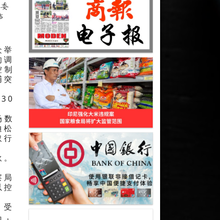
会委
声
众举
的调
控制
捕突
30
场数
迪松
取行
伙。
察局
以控
。受
岛，