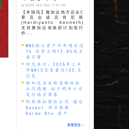
2026年 08月 06日 21:02 PM
【本报讯】雅加达地方议会C
委员会成员肯尼斯
(Hardiyanto Kenneth)
支持雅加达省政府计划发行
价...
MNC银行资产半年增长近
7% 信贷大增12.8%成主
要引擎
印尼央行：2026年上半
年QRIS交易量达125.5
亿笔
雅加达省长称首都财政
状况稳健 拟于明年六月
发行地方债券
阿斯特拉保险公司 通过
Gaspol 项目感谢
Garda Oto 客户
查看更多
»