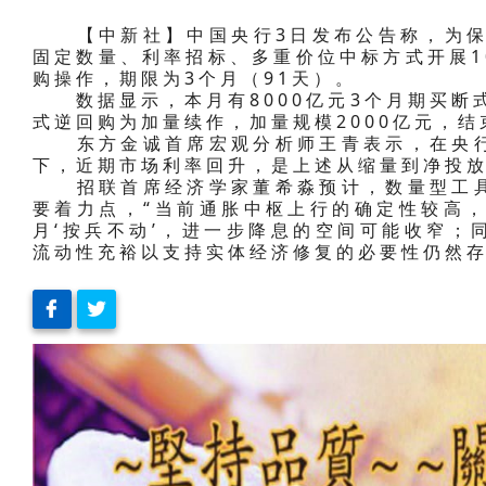
【中新社】中国央行3日发布公告称，为保持
固定数量、利率招标、多重价位中标方式开展1
购操作，期限为3个月（91天）。
数据显示，本月有8000亿元3个月期买断式
式逆回购为加量续作，加量规模2000亿元，
东方金诚首席宏观分析师王青表示，在央行
下，近期市场利率回升，是上述从缩量到净投
招联首席经济学家董希淼预计，数量型工具
要着力点，“当前通胀中枢上行的确定性较高，
月‘按兵不动’，进一步降息的空间可能收窄；
流动性充裕以支持实体经济修复的必要性仍然存