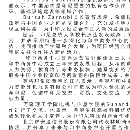
他表示，中国始终是印尼重要的投资合作伙伴
级、基础设施建设等领域合作。
Bursah Zarnubi县长致辞表示，希
政府与中国企业之间的交流合作，充分发挥地
现互利共赢，为中印尼经贸合作注入新的发展
随后，印尼总统大学校长汉达发表致辞，对
贺，并表示期待进一步深化与印中商务中心的
势，共同推动产学研融合发展，为两国经贸合
印尼友好合作注入新的活力。
印中商务中心首席运营官郭俪佳女士以《
印中商务中心成立三年来的发展历程。从考察
人力资源、教育培训等业务板块，她系统介绍
服务中国企业投资印尼所取得的阶段性成果，
英格玛集团董事长庄志表示，希望与印中商
力资源外包服务有限公司打造成为印尼领先的
海印尼，促进中印尼投资、贸易、文化交流，
献力量。
万隆理工学院电机与信息学院的Suhard
作进行了交流。他表示，希望依托高校科研优
成果转化和人才培养，为中印尼科技创新合作
北京帮安迪信息股份有限公司代表林明奇介
情况，并分享了未来与印中商务中心开展合作