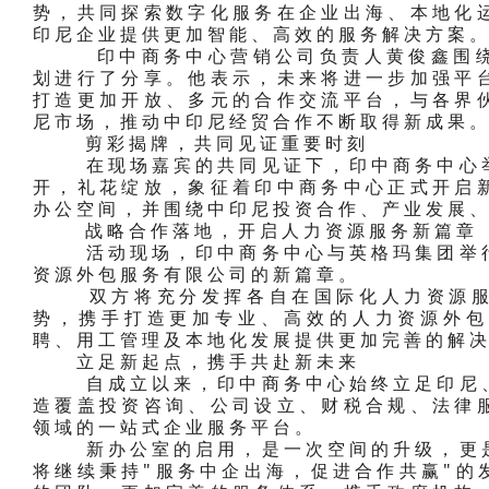
势，共同探索数字化服务在企业出海、本地化
印尼企业提供更加智能、高效的服务解决方案
印中商务中心营销公司负责人黄俊鑫围绕
划进行了分享。他表示，未来将进一步加强平
打造更加开放、多元的合作交流平台，与各界
尼市场，推动中印尼经贸合作不断取得新成果
剪彩揭牌，共同见证重要时刻
在现场嘉宾的共同见证下，印中商务中心举
开，礼花绽放，象征着印中商务中心正式开启
办公空间，并围绕中印尼投资合作、产业发展
战略合作落地，开启人力资源服务新篇章
活动现场，印中商务中心与英格玛集团举行
资源外包服务有限公司的新篇章。
双方将充分发挥各自在国际化人力资源服
势，携手打造更加专业、高效的人力资源外包
聘、用工管理及本地化发展提供更加完善的解
立足新起点，携手共赴新未来
自成立以来，印中商务中心始终立足印尼、
造覆盖投资咨询、公司设立、财税合规、法律
领域的一站式企业服务平台。
新办公室的启用，是一次空间的升级，更是
将继续秉持"服务中企出海，促进合作共赢"的