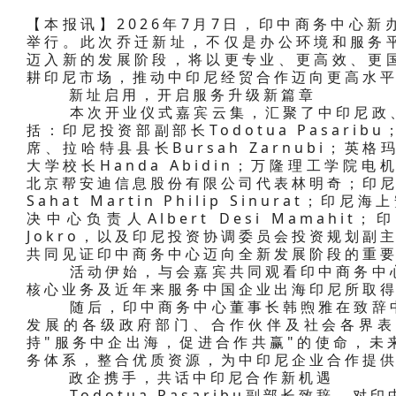
【本报讯】2026年7月7日，印中商务中心
举行。此次乔迁新址，不仅是办公环境和服务
迈入新的发展阶段，将以更专业、更高效、更
耕印尼市场，推动中印尼经贸合作迈向更高水
新址启用，开启服务升级新篇章
本次开业仪式嘉宾云集，汇聚了中印尼政、
括：印尼投资部副部长Todotua Pasari
席、拉哈特县县长Bursah Zarnubi；
大学校长Handa Abidin；万隆理工学院电机
北京帮安迪信息股份有限公司代表林明奇；印尼
Sahat Martin Philip Sinurat
决中心负责人Albert Desi Mamahit；
Jokro，以及印尼投资协调委员会投资规划副主席
共同见证印中商务中心迈向全新发展阶段的重
活动伊始，与会嘉宾共同观看印中商务中心
核心业务及近年来服务中国企业出海印尼所取
随后，印中商务中心董事长韩煦雅在致辞中
发展的各级政府部门、合作伙伴及社会各界表
持"服务中企出海，促进合作共赢"的使命，未
务体系，整合优质资源，为中印尼企业合作提
政企携手，共话中印尼合作新机遇
Todotua Pasaribu副部长致辞，